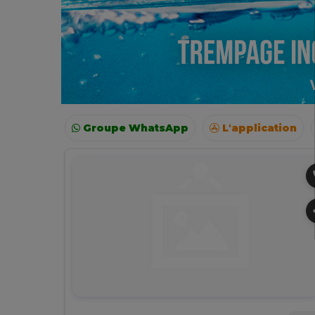
Groupe WhatsApp
L'application
Voyages
Colonies
Resto autour de moi
p
s