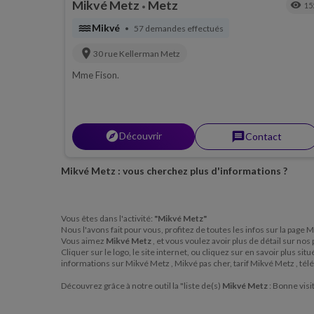
Mikvé Metz
Metz
visibility
15
•
water
Mikvé
57 demandes effectués
•
location_on
30 rue Kellerman
Metz
Mme Fison.
explorer
Découvrir
message
Contact
Mikvé Metz : vous cherchez plus d'informations ?
Vous êtes dans l'activité:
"Mikvé Metz"
Nous l'avons fait pour vous, profitez de toutes les infos sur la page
Vous aimez
Mikvé Metz
, et vous voulez avoir plus de détail sur no
Cliquer sur le logo, le site internet, ou cliquez sur en savoir plus s
informations sur Mikvé Metz , Mikvé pas cher, tarif Mikvé Metz , t
Découvrez grâce à notre outil la "liste de(s)
Mikvé Metz
: Bonne visi