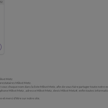
52
 Mikvé Metz
s prestataires Mikvé Metz.
itué sous chaque nom dans la liste Mikvé Metz, afin de vous faire partager toute notre 
éléphone Mikvé Metz , adresse Mikvé Metz, devis Mikvé Metz#, enfin toutes informati
te et merci d'être sur notre site.