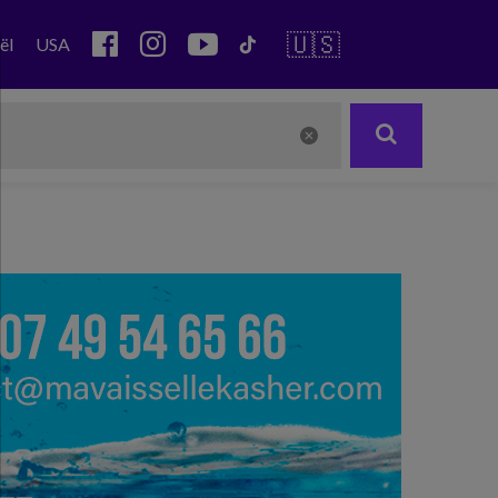
🇺🇸
ël
USA