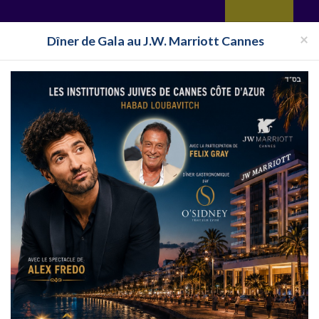
yages
Restaurant
Réceptions
Vie juive
Immobilier
Isra
×
Dîner de Gala au J.W. Marriott Cannes