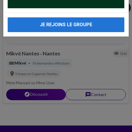
share
JE REJOINS LE GROUPE
Mikvé Nantes
Nantes
visibility
2161
•
water
Mikvé
76 demandes effectués
•
location_on
5 impasse Copernic
Nantes
Mme Maruani ou Mme Uzan
explorer
Découvrir
message
Contact