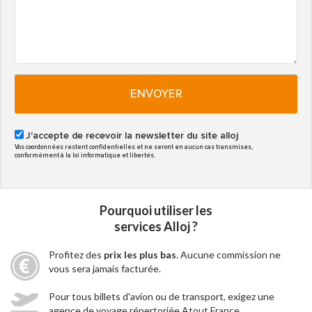
ENVOYER
J'accepte de recevoir la newsletter du site alloj
Vos coordonnées restent confidentielles et ne seront en aucun cas transmises,
conformément à la loi informatique et libertés.
Pourquoi utiliser les
services Alloj ?
Profitez des
prix les plus bas
. Aucune commission ne
vous sera jamais facturée.
Pour tous billets d'avion ou de transport, exigez une
agence de voyage répertoriée Atout France.