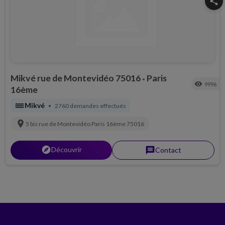
share
Mikvé rue de Montevidéo 75016
Paris
•
visibility
9996
16ème
water
Mikvé
2760 demandes effectués
•
location_on
5 bis rue de Montevidéo
Paris 16ème
75016
explorer
Découvrir
message
Contact