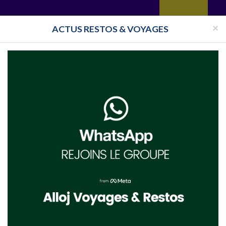
yages
Restaurant
Réceptions
Vie juive
Immobilier
Isra
×
ACTUS RESTOS & VOYAGES
ris
Mikvé Paris 3ème