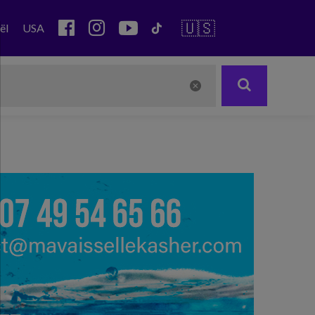
🇺🇸
ël
USA