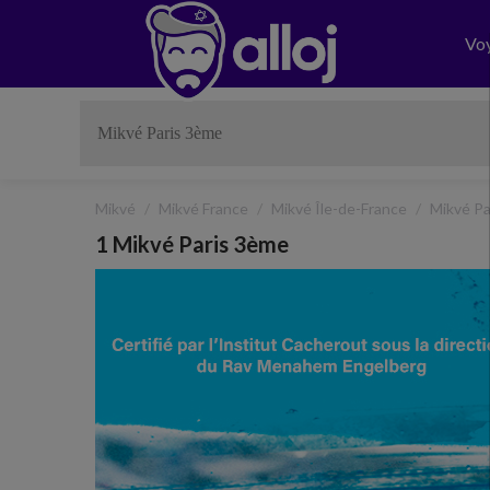
Vo
Mikvé
Mikvé France
Mikvé Île-de-France
Mikvé Pa
1 Mikvé Paris 3ème