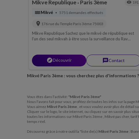
Mikve Republique
Paris 3ème
visibility
191
•
water
Mikvé
5751 demandes effectués
•
location_on
176 rue du Temple
Paris 3ème
75003
Mikve Republique Sachez que le mikvé de république est
l'un des seul mikvah à être sous la surveillance du Rav
Mordehai Rottenberg.mikvé rue du temple, le seul mikve à
paris ou les horaires son à la porté de chacun.<br><br>Une
permanence étudier pour les besoin de chacuneDans le
explorer
Découvrir
message
Contact
respect de la cacherout le mikve de république vous assure
une pudeur absoluMikvé à Republique en plein coeur de
Paris, vous réserve le droit de vous stationné dans la contr
Mikvé Paris 3ème : vous cherchez plus d'informations ?
allée.La communauté juive se déplace essentiellement au
Mike de Republique à Paris 75003Mikvaot République
horaire.<br>Lundi: 17h 22h hiver<br>Mardi: 17h 22h
hiver<br>Mercredi: 17h 22h hiver<br>Jeudi: 17h 22h
Vous êtes dans l'activité:
"Mikvé Paris 3ème"
hiver<br>Vendredi: Uniquement sur rendez vous.
Nous l'avons fait pour vous, profitez de toutes les infos sur la page
<br>Samedi soir: 1h aprés chabbat - Fermeture 2 heures
Vous aimez
Mikvé Paris 3ème
, et vous voulez avoir plus de détail 
maximum après l'ouverture des portes. Mikve heure d'
Cliquer sur le logo, le site internet, ou cliquez sur en savoir plus 
toutes les informations sur Mikvé Paris 3ème , Mikvé pas cher, tar
été.Lundi au jeudi: 20h selon l'entrée des étoiles +
temps réel.
1h.Motsaé chabbat nous contacterContact Mme
ElbazCacherisation mikvé vaisselles.
Découvrez grâce à notre outil la "liste de(s)
Mikvé Paris 3ème
: Bonn