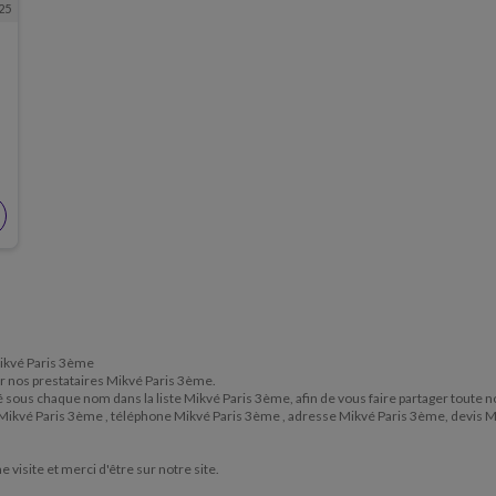
25
e
 Mikvé Paris 3ème
sur nos prestataires Mikvé Paris 3ème.
situé sous chaque nom dans la liste Mikvé Paris 3ème, afin de vous faire partager toute
if Mikvé Paris 3ème , téléphone Mikvé Paris 3ème , adresse Mikvé Paris 3ème, devis 
e visite et merci d'être sur notre site.