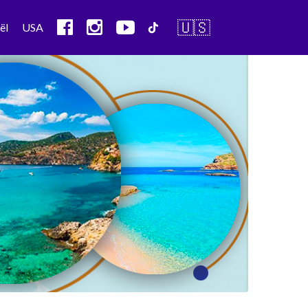
🇺🇸
ël
USA