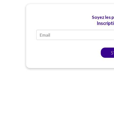
Soyez les 
Inscript
S