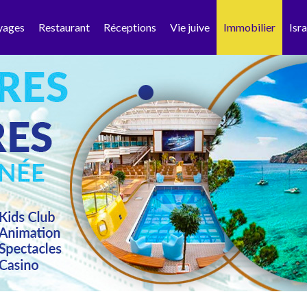
yages
Restaurant
Réceptions
Vie juive
Immobilier
Isra