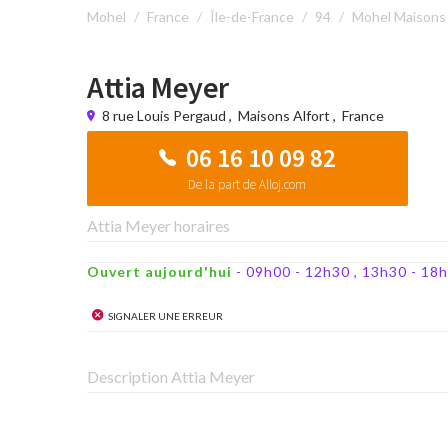
Mohel
France
Île-de-France
94
Mohel Maisons 
Attia Meyer
8 rue Louis Pergaud
,
Maisons Alfort
,
France
06 16 10 09 82
De la part de Alloj.com
Attia Meyer horaires
Ouvert aujourd'hui
- 09h00 - 12h30 , 13h30 - 1
Signaler une erreur
Description Attia Meyer