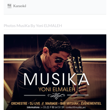
Karaoké
Photos MusiKa By Yoni ELMALEH