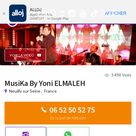
ALLOJ
MENU
🇺🇸
AFFICHER
×
Groupe
Nav
Application Alloj
WhatsApp
GRATUIT - In Google Play
VOIR LA VIDEO
5498 Vues
MusiKa By Yoni ELMALEH
Neuilly sur Seine
,
France
06 52 50 52 75
De la part de Alloj.com