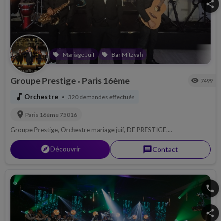
Mariage Juif
Bar Mitzvah
local_offer
local_offer
Groupe Prestige
Paris 16ème
visibility
7499
•
music_note
Orchestre
320 demandes effectués
•
location_on
Paris 16ème
75016
Groupe Prestige, Orchestre mariage juif, DE PRESTIGE....
explorer
Découvrir
message
Contact
phone
share