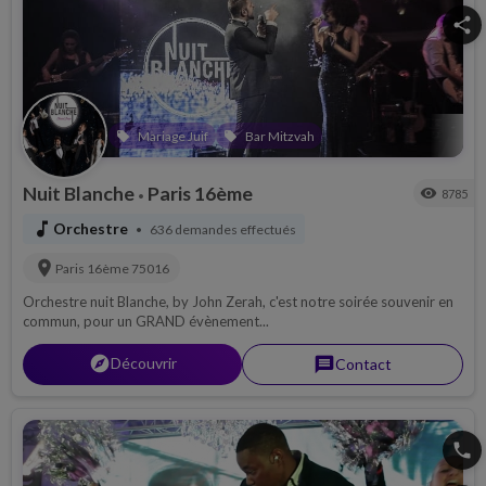
share
Mariage Juif
Bar Mitzvah
local_offer
local_offer
Nuit Blanche
Paris 16ème
visibility
8785
•
music_note
Orchestre
636 demandes effectués
•
location_on
Paris 16ème
75016
Orchestre nuit Blanche, by John Zerah, c'est notre soirée souvenir en
commun, pour un GRAND évènement...
explorer
Découvrir
message
Contact
phone
share