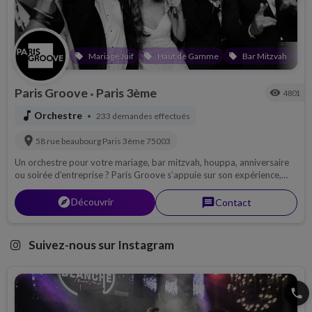
Mariage Juif
Haut de Gamme
Bar Mitzvah
local_offer
local_offer
local_offer
local_offer
Paris Groove
Paris 3ème
visibility
4801
•
music_note
Orchestre
233 demandes effectués
•
location_on
58 rue beaubourg
Paris 3ème
75003
Un orchestre pour votre mariage, bar mitzvah, houppa, anniversaire
ou soirée d’entreprise ? Paris Groove s’appuie sur son expérience,
son professionnalisme et sa modernité pour rendre votre événement
unique.
explorer
Découvrir
message
Contact
Suivez-nous sur Instagram
phone