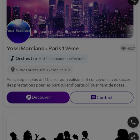
Mariage Juif
Bar Mitzvah
local_offer
local_offer
Yossi Marciano
Paris 12ème
visibility
6057
•
music_note
Orchestre
321 demandes effectués
•
location_on
9 Rue Parrot
Paris 12ème
75012
Ainsi, depuis plus de 10 ans nous réalisons et concevons avec succès
des prestations pour les particuliersPourquoi jouer tant de notes
alors qu'il suffit de jouer les meilleures ?
explorer
Découvrir
message
Contact
phone
share