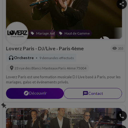
Mariage Juif
Haut de Gamme
local_offer
local_offer
Loverz Paris - DJ/Live
Paris 4ème
visibility
355
•
headphones
Orchestre
9 demandes effectués
•
location_on
23 rue des Blancs Manteaux
Paris 4ème
75004
Loverz Paris est une formation musicale DJ Live basé à Paris, pour les
mariages, galas et événements privés.
explorer
Découvrir
message
Contact
push_pin
phone
share