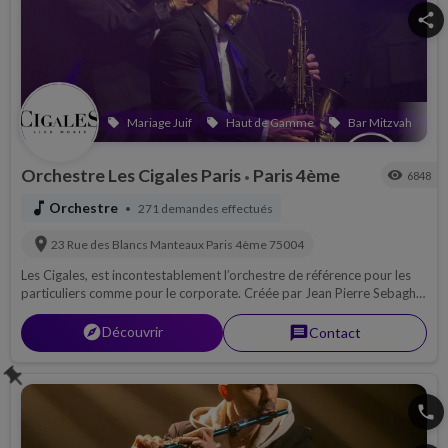
share
Mariage Juif
Haut de Gamme
Bar Mitzvah
local_offer
local_offer
local_offer
local_offer
Orchestre Les Cigales Paris
Paris 4ème
visibility
6848
•
music_note
Orchestre
271 demandes effectués
•
location_on
23 Rue des Blancs Manteaux
Paris 4ème
75004
Les Cigales, est incontestablement l’orchestre de référence pour les
particuliers comme pour le corporate. Créée par Jean Pierre Sebagh
en 1993, cette formation musicale a toujours tenu sa place de «
leader » grâce à la permanente mise à jour de son répertoire mais
explorer
Découvrir
message
Contact
surtout grâce à la qualité d’interprétation des chanteurs, chanteuses
et musiciens d’exception.
push_pin
phone
share