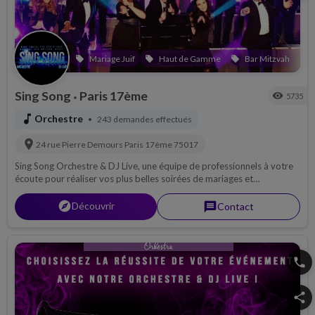
Mariage Juif
Haut de Gamme
Bar Mitzvah
local_offer
local_offer
local_offer
Sing Song
Paris 17ème
visibility
5735
•
music_note
Orchestre
243 demandes effectués
•
location_on
24 rue Pierre Demours
Paris 17ème
75017
Sing Song Orchestre & DJ Live, une équipe de professionnels à votre
écoute pour réaliser vos plus belles soirées de mariages et
barmitzvah...
explorer
Découvrir
message
Contact
phone
share