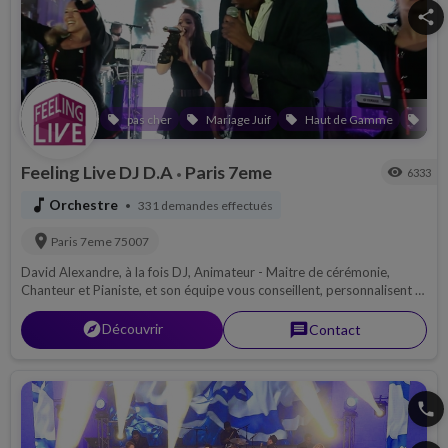
pas cher
Mariage Juif
Haut de Gamme
Bar
local_offer
local_offer
local_offer
local_offer
Feeling Live DJ D.A
Paris 7eme
visibility
6333
•
music_note
Orchestre
331 demandes effectués
•
location_on
Paris 7eme
75007
David Alexandre, à la fois DJ, Animateur - Maitre de cérémonie,
Chanteur et Pianiste, et son équipe vous conseillent, personnalisent et
réalisent tous vos événements avec une énergie et une passion hors
du commun.
explorer
Découvrir
message
Contact
phone
share