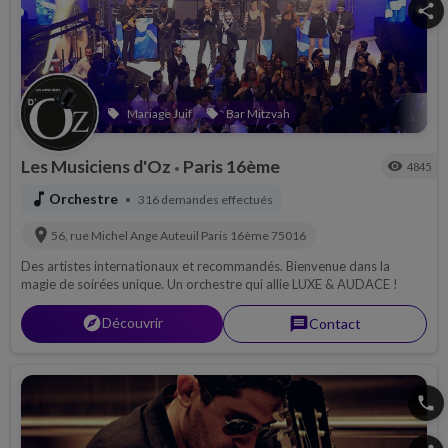
Mariage Juif
Bar Mitzvah
local_offer
local_offer
Les Musiciens d'Oz
Paris 16ème
visibility
4845
•
music_note
Orchestre
316 demandes effectués
•
location_on
56, rue Michel Ange Auteuil
Paris 16ème
75016
Des artistes internationaux et recommandés. Bienvenue dans la
magie de soirées unique. Un orchestre qui allie LUXE & AUDACE !
explorer
Découvrir
message
Contact
phone
share