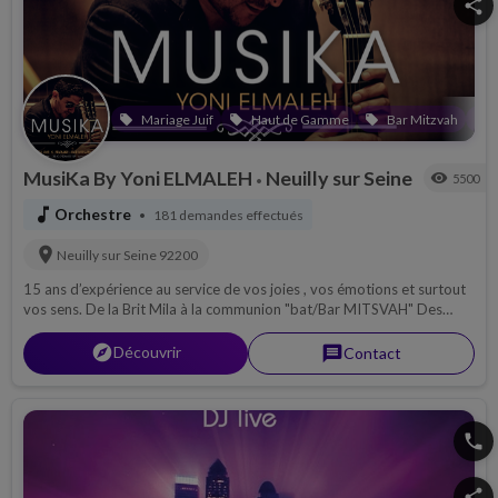
Mariage Juif
Haut de Gamme
Bar Mitzvah
local_offer
local_offer
local_offer
local_offer
MusiKa By Yoni ELMALEH
Neuilly sur Seine
visibility
5500
•
music_note
Orchestre
181 demandes effectués
•
location_on
Neuilly sur Seine
92200
15 ans d’expérience au service de vos joies , vos émotions et surtout
vos sens. De la Brit Mila à la communion "bat/Bar MITSVAH" Des
Fiançailles au Henné, De votre houppa(houpa) à votre mariage,
Mettez de l'authenticité dans la joie que vous préparez, Musika, la
explorer
Découvrir
message
Contact
musique à hauteur de vos sens.
phone
share