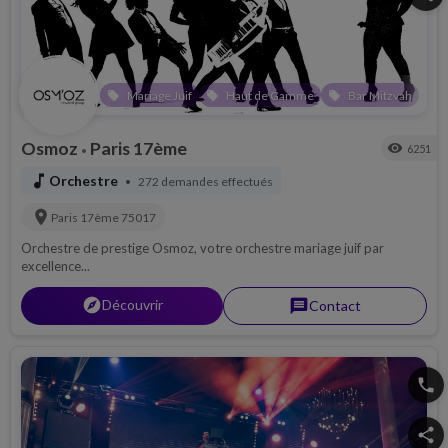
Mariage Juif
Haut de Gamme
Bar Mitzvah
local_offer
local_offer
local_offer
Osmoz
Paris 17ème
visibility
6251
•
music_note
Orchestre
272 demandes effectués
•
location_on
Paris 17ème
75017
Orchestre de prestige Osmoz, votre orchestre mariage juif par
excellence...
explorer
Découvrir
message
Contact
phone
share