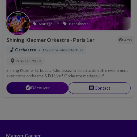
Mariage Juif
Bar Mitzvah
local_offer
local_offer
Shining Klezmer Orkestra
Paris 1er
visibility
4595
•
music_note
Orchestre
162 demandes effectués
•
location_on
Paris 1er
75001
Shining Klezmer Orkestra: Choisissez la réussite de votre événement
avec notre orchestre & DJ Live ! Orchestre mariage juif...
explorer
Découvrir
message
Contact
Manger Cacher