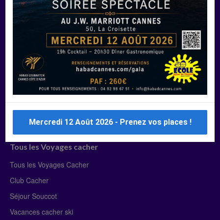
Manger Cacher
Liste des restaurants cacher
Restaurants cacher à Paris
Restaurants cacher à Deauville
Restaurants cacher à Lyon
Restaurants cacher à Marseille
Restaurants cacher Dubaï
Mercredi 12 Août 2026 - Prenez vos places !
Tous les Voyages cacher
Tous les Voyages Cacher
Club Cacher
Séjour Souccot
Vacances cacher ski