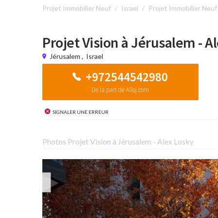
Projet Immobilier Neuf
Israel
Projet Immobilier Neuf
Projet Vision à Jérusalem - A
Jérusalem
,
Israel
+972544542980
De la part de Alloj.com
Signaler une erreur
Photos Projet Vision à Jérusalem - Alex Losky