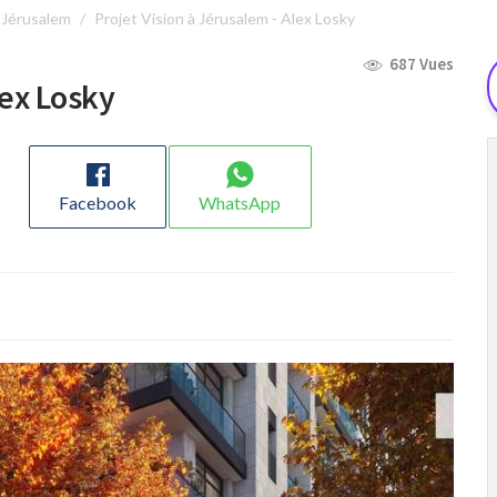
 Jérusalem
Projet Vision à Jérusalem - Alex Losky
687 Vues
lex Losky
Facebook
WhatsApp