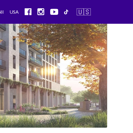
🇺🇸
ël
USA