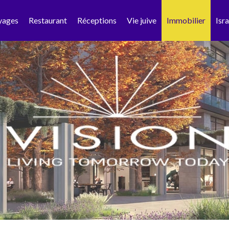
yages
Restaurant
Réceptions
Vie juive
Immobilier
Isra