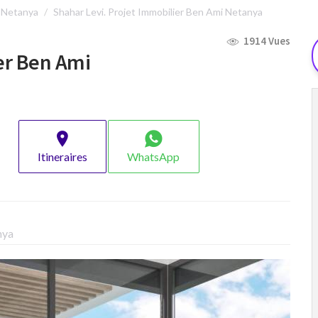
f Netanya
Shahar Levi. Projet Immobilier Ben Ami Netanya
1914 Vues
er Ben Ami
Itineraires
WhatsApp
nya