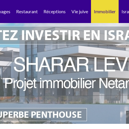
yages
Restaurant
Réceptions
Vie juive
Immobilier
Isra