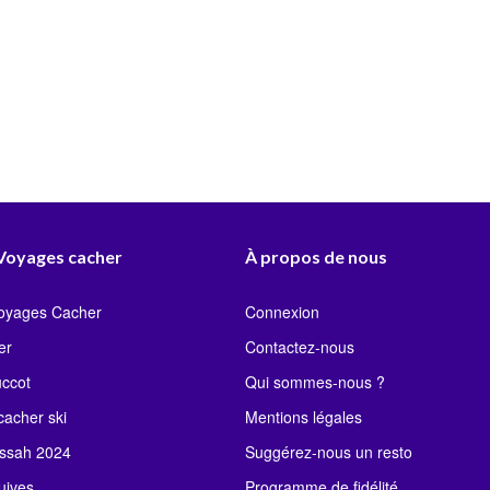
 Voyages cacher
À propos de nous
Voyages Cacher
Connexion
er
Contactez-nous
uccot
Qui sommes-nous ?
acher ski
Mentions légales
ssah 2024
Suggérez-nous un resto
uives
Programme de fidélité