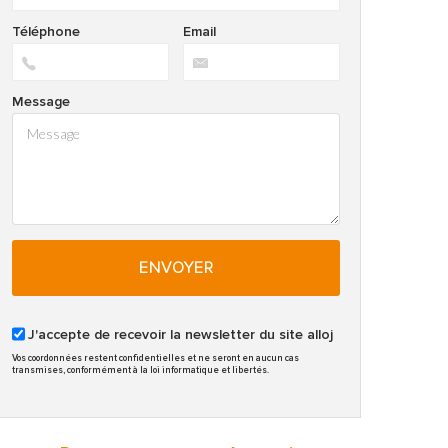
Téléphone
Email
Message
ENVOYER
J'accepte de recevoir la newsletter du site alloj
Vos coordonnées restent confidentielles et ne seront en aucun cas
transmises, conformément à la loi informatique et libertés.