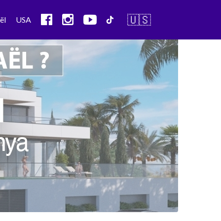
🇺🇸
ël
USA