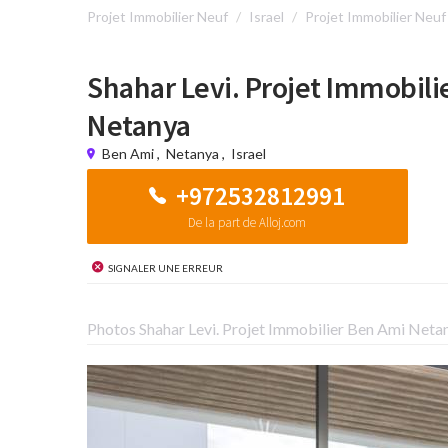
Projet Immobilier Neuf
Israel
Projet Immobilier Neu
Shahar Levi. Projet Immobili
Netanya
Ben Ami
,
Netanya
,
Israel
+972532812991
De la part de Alloj.com
Signaler une erreur
Photos Shahar Levi. Projet Immobilier Ben Ami Neta