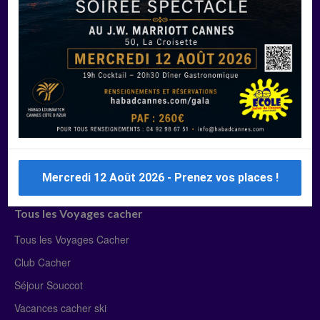
Manger Cacher
Liste des restaurants cacher
Restaurants cacher à Paris
Restaurants cacher à Deauville
Restaurants cacher à Lyon
Restaurants cacher à Marseille
Restaurants cacher Dubaï
Mercredi 12 Août 2026 - Prenez vos places !
Tous les Voyages cacher
Tous les Voyages Cacher
Club Cacher
Séjour Souccot
Vacances cacher ski