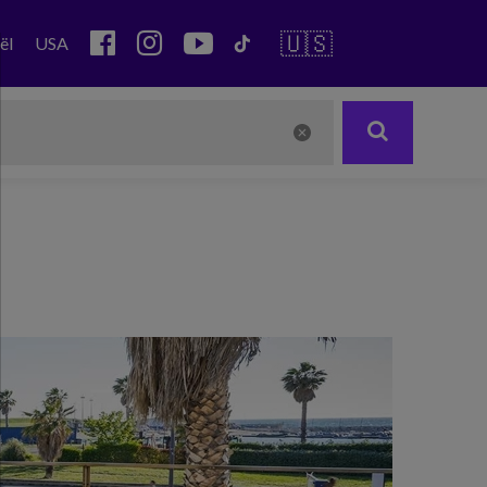
🇺🇸
ël
USA
Next