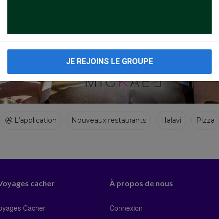
JE REJOINS LE GROUPE
L'application
Nouveaux restaurants
Halavi
Pizza
 Voyages cacher
À propos de nous
Voyages Cacher
Connexion