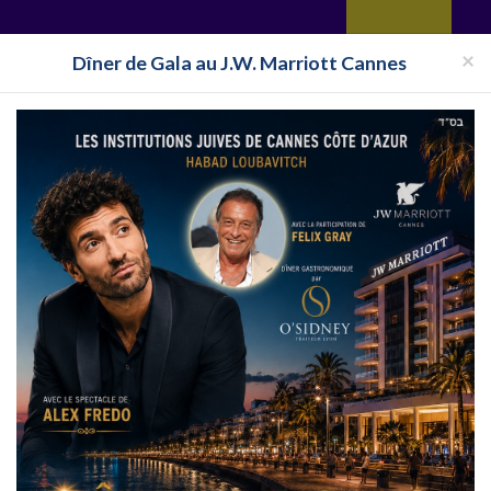
yages
Restaurant
Réceptions
Vie juive
Immobilier
Isra
×
Dîner de Gala au J.W. Marriott Cannes
Halavi
Bassari
Restaurant Cacher Illinois
Restaurant Cacher Chicago