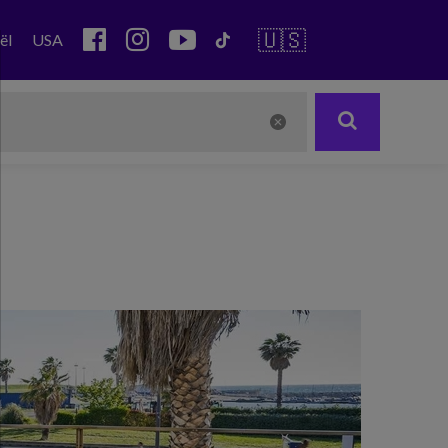
🇺🇸
ël
USA
Next