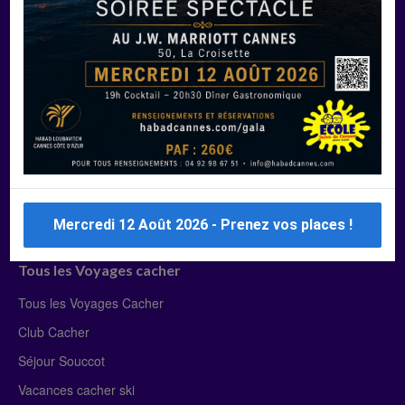
Manger Cacher
Liste des restaurants cacher
Restaurants cacher à Paris
Restaurants cacher à Deauville
Restaurants cacher à Lyon
Restaurants cacher à Marseille
Restaurants cacher Dubaï
Mercredi 12 Août 2026 - Prenez vos places !
Tous les Voyages cacher
Tous les Voyages Cacher
Club Cacher
Séjour Souccot
Vacances cacher ski