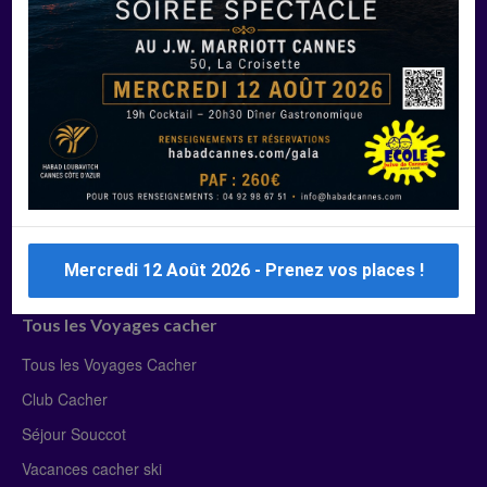
Manger Cacher
Liste des restaurants cacher
Restaurants cacher à Paris
Restaurants cacher à Deauville
Restaurants cacher à Lyon
Restaurants cacher à Marseille
Restaurants cacher Dubaï
Mercredi 12 Août 2026 - Prenez vos places !
Tous les Voyages cacher
Tous les Voyages Cacher
Club Cacher
Séjour Souccot
Vacances cacher ski