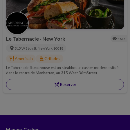
Le Tabernacle
New York
visibility
1647
•
location_on
315 W 36th St.
New York
10018
restaurant
outdoor_grill
Americain
Grillades
Le Tabernacle Steakhouse est un steakhouse casher moderne situé
dans le centre de Manhattan, au 315 West 36thStreet.
restaurant_menu
Reserver
Manger Cacher