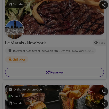
restaurant
Viande
share
Le Marais
New York
visibility
1686
•
location_on
150 West 46th Street (between 6th & 7th ave)
New York
10018
outdoor_grill
Grillades
restaurant_menu
Reserver
verified
Orthodox Union (OU)
phone
Ouvert
restaurant
Viande
share