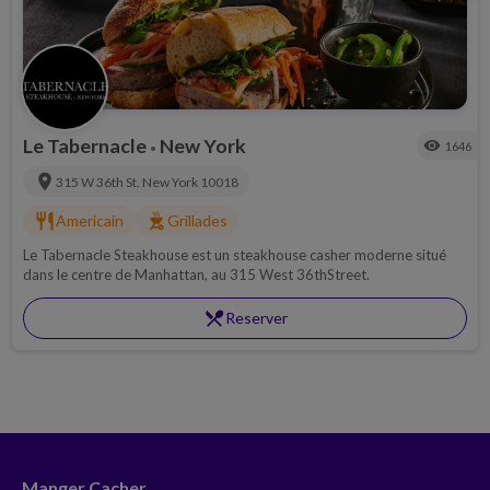
Le Tabernacle
New York
visibility
1646
•
location_on
315 W 36th St.
New York
10018
restaurant
outdoor_grill
Americain
Grillades
Le Tabernacle Steakhouse est un steakhouse casher moderne situé
dans le centre de Manhattan, au 315 West 36thStreet.
restaurant_menu
Reserver
Manger Cacher