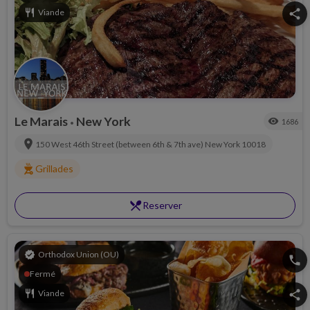
restaurant
Viande
share
Le Marais
New York
visibility
1686
•
location_on
150 West 46th Street (between 6th & 7th ave)
New York
10018
outdoor_grill
Grillades
restaurant_menu
Reserver
verified
Orthodox Union (OU)
phone
Fermé
restaurant
Viande
share