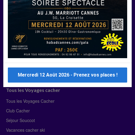
Manger Cacher
Liste des restaurants cacher
Restaurants cacher à Paris
Restaurants cacher à Deauville
Restaurants cacher à Lyon
Restaurants cacher à Marseille
Restaurants cacher Dubaï
Mercredi 12 Août 2026 - Prenez vos places !
Tous les Voyages cacher
Tous les Voyages Cacher
Club Cacher
Séjour Souccot
Vacances cacher ski