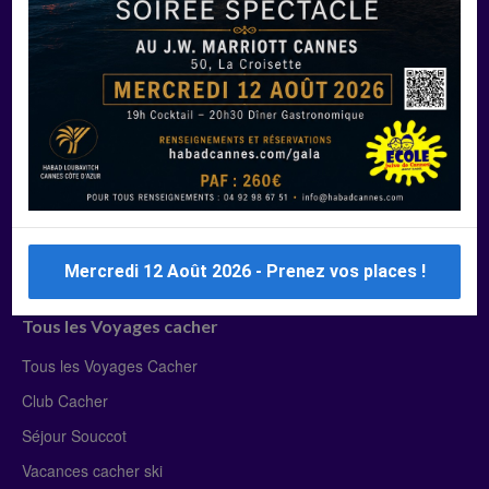
Manger Cacher
Liste des restaurants cacher
Restaurants cacher à Paris
Restaurants cacher à Deauville
Restaurants cacher à Lyon
Restaurants cacher à Marseille
Restaurants cacher Dubaï
Mercredi 12 Août 2026 - Prenez vos places !
Tous les Voyages cacher
Tous les Voyages Cacher
Club Cacher
Séjour Souccot
Vacances cacher ski