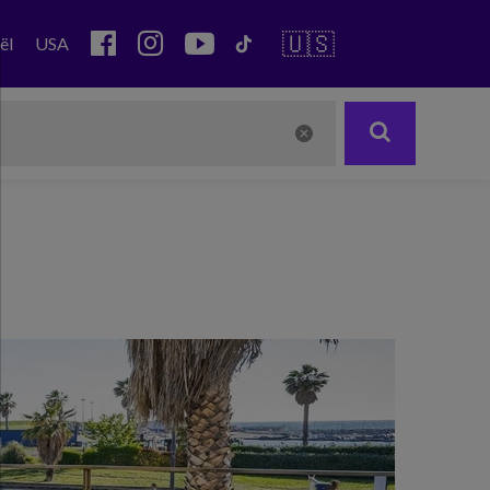
🇺🇸
ël
USA
Next