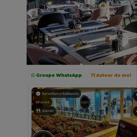
Groupe WhatsApp
Autour de moi
Paris
Lyon
verified
Surveillance Rabbanim
p
Fermé
restaurant
Viande
s