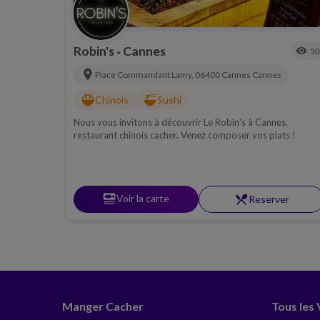
Robin's
Cannes
visibility
50
•
location_on
Place Commandant Lamy, 06400 Cannes
Cannes
rice_bowl
ramen_dining
Chinois
Sushi
Nous vous invitons à découvrir Le Robin's à Cannes,
restaurant chinois cacher. Venez composer vos plats !
set_meal
Voir la carte
restaurant_menu
Reserver
Manger Cacher
Tous les