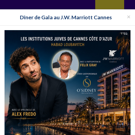
yages
Restaurant
Réceptions
Vie juive
Immobilier
Isra
×
Dîner de Gala au J.W. Marriott Cannes
Halavi
Bassari
anim