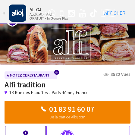
ALLOJ
MENU
🇺🇸
AFFICHER
×
Groupe
Nav
Application Alloj
WhatsApp
GRATUIT - In Google Play
3582 Vues
★ NOTEZ CE RESTAURANT
Alfi tradition
18 Rue des Ecouffes
,
Paris 4ème
,
France
01 83 91 60 07
De la part de Alloj.com