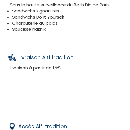
Sous la haute surveillance du Beth Din de Paris
Pour seulement 13,90 €, vous pouvez vous offrir une
Sandwichs signatures
pause déjeuner à en faire pâlir vos collègues !
Sandwichs Do It Yourself
Vous pouvez également choisir parmi les
Charcuterie au poids
sandwiches déjà présents tels que le
N°3, composé
Saucisse naknik
d’un pain au choix, pickles de veau fumé, cuisse de
dinde au miel, avocat, pickles d’oignons rouges et
mayonnaise maison.
Livraison Alfi tradition
Livraison à partir de 15€
Accès Alfi tradition