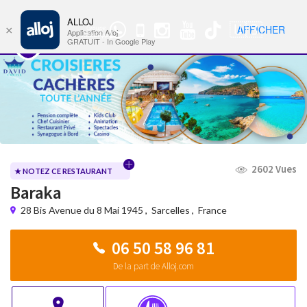
ALLOJ
MENU
🇺🇸
AFFICHER
×
Groupe
Nav
Application Alloj
WhatsApp
GRATUIT - In Google Play
2602 Vues
★ NOTEZ CE RESTAURANT
Baraka
28 Bis Avenue du 8 Mai 1945
,
Sarcelles
,
France
06 50 58 96 81
De la part de Alloj.com