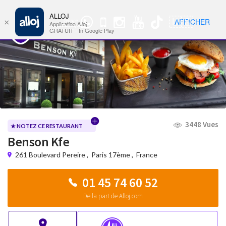
ALLOJ
MENU
🇺🇸
AFFICHER
×
Groupe
Nav
Application Alloj
WhatsApp
GRATUIT - In Google Play
3448 Vues
★ NOTEZ CE RESTAURANT
Benson Kfe
261 Boulevard Pereire
,
Paris 17ème
,
France
01 45 74 60 52
De la part de Alloj.com