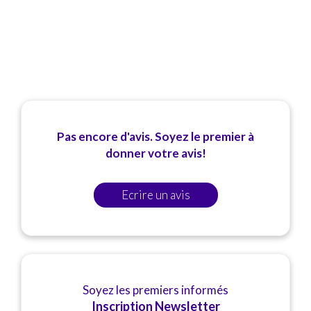
complet à Benson Kfé sur une assiette.
La viande et les pommes de terre utilisées sont
fraîches et cuisinées de manière comme si elles
étaient cuites dans un restaurant semi-
gastronomique, et les ingrédients de qualité, qui
sont pris en charge, jouent le tour. Ils sont
également utilisés dans d'autres spécialités au
restaurant et en font le premier choix, comme par
exemple:Les salades et les clubs-sandwichs, la
Pas encore d'avis. Soyez le premier à
suprême de poulet grillée, les oignons fondants, les
donner votre avis!
sauces authentiques...).
* Les Spécialités Françaises Classiques:
En ce qui concerne la cuisine française, nous
Ecrire un avis
sommes libres de choisir parmi les plats classiques,
soit en choisissant à la carte, soit en savourant l'un
des 2 plats classiques proposés par le
restaurant
cacher Benson Kfé
: Une bonne noix de côtelettes
ou le dos du saumon.
Les amateurs de la cuisine française
traditionnelle ils peuvent la trouver aisément chez
Soyez les premiers informés
le
restaurant cacher Benson Kfé
.
Inscription Newsletter