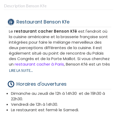
Description Benson Kfe
Restaurant Benson Kfe
Le
restaurant cacher Benson Kfé
est l'endroit où
la cuisine américaine et la brasserie française sont
intégrées pour faire le mélange merveilleux des
deux perceptions différentes de la cuisine. Il est
également situé au point de rencontre du Palais
des Congrès et de la Porte Maillot. Si vous cherchez
un
restaurant cacher à Paris
, Benson Kfé est un très
bon choix.
LIRE LA SUITE...
C'est un bar à hamburger avec un esprit de
brasserie où les clients réguliers de ce quartier
Horaires d'ouvertures
d'affaires sont ravis d'avoir un restaurant casher de
qualité qui satisfait tous les goûts et pratique pour
Dimanche au Jeudi de 12h à 14h30 et de 19h30 à
tous les budgets.
22h30.
Laurent et Jérome ont décidé d'avoir une
Vendredi de 12h à 14h30.
décoration soignée et raffinée de la salle, qui
Le restaurant est fermé le Samedi.
reflète les effets cordiaux et amicaux et l'ambiance