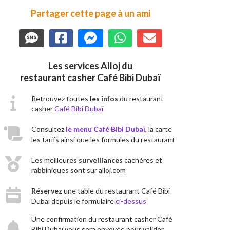
Partager cette page à un ami
Les services Alloj du
restaurant casher Café Bibi Dubaï
Retrouvez toutes
les infos
du restaurant
casher
Café Bibi Dubaï
Consultez
le menu Café Bibi Dubaï
, la carte
les tarifs ainsi que les formules du restaurant
Les meilleures
surveillances
cachères et
rabbiniques sont sur alloj.com
Réservez
une table du restaurant Café Bibi
Dubaï depuis le formulaire
ci-dessus
Une confirmation du restaurant casher Café
Bibi Dubaï vous sera envoyée pour valider