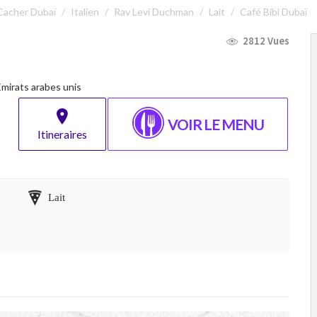
Cacher Dubaï
Italien
Rav Levi Duchman
Lait
Café Bibi Dubaï
2812 Vues
Émirats arabes unis
VOIR LE MENU
Itineraires
Lait