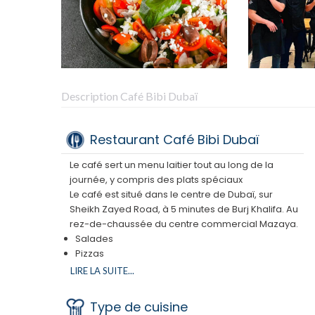
Description Café Bibi Dubaï
Restaurant Café Bibi Dubaï
Le café sert un menu laitier tout au long de la
journée, y compris des plats spéciaux
Le café est situé dans le centre de Dubaï, sur
Sheikh Zayed Road, à 5 minutes de Burj Khalifa. Au
rez-de-chaussée du centre commercial Mazaya.
Salades
Pizzas
Pates
LIRE LA SUITE...
Desserts
Cafe Bibi est certifié par l'Agence des Émirats
Type de cuisine
pour la certification casher sous la surveillance