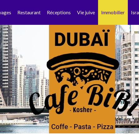
yages
Restaurant
Réceptions
Vie juive
Immobilier
Isra