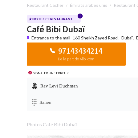
Restaurant Cacher
Émirats arabes unis
Restaurant 
★ NOTEZ CE RESTAURANT
Café Bibi Dubaï
Entrance to the mall- 160 Sheikh Zayed Road
,
Dubaï
,
97143434214
De la part de Alloj.com
Signaler une erreur
Rav Levi Duchman
Italien
Photos Café Bibi Dubaï