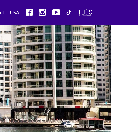
🇺🇸
ël
USA