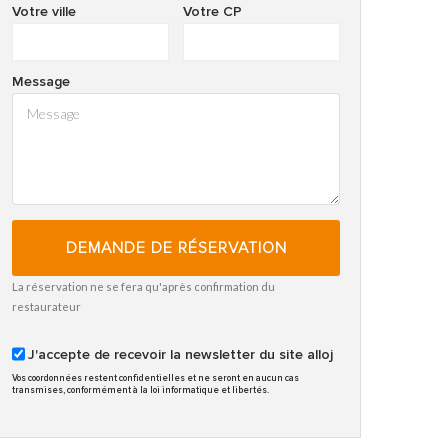
Votre ville
Votre CP
Message
DEMANDE DE RÉSERVATION
La réservation ne se fera qu'après confirmation du
restaurateur
J'accepte de recevoir la newsletter du site alloj
Vos coordonnées restent confidentielles et ne seront en aucun cas
transmises, conformément à la loi informatique et libertés.