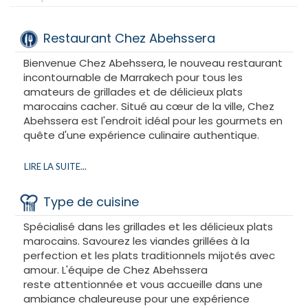
Restaurant Chez Abehssera
Bienvenue Chez Abehssera, le nouveau restaurant
incontournable de Marrakech pour tous les
amateurs de grillades et de délicieux plats
marocains cacher. Situé au cœur de la ville, Chez
Abehssera est l'endroit idéal pour les gourmets en
quête d'une expérience culinaire authentique.
Dès que vous franchissez les portes de cet
LIRE LA SUITE...
établissement, vous êtes accueilli par une
ambiance chaleureuse et conviviale. La décoration
Type de cuisine
est à la fois moderne et traditionnelle, avec des
touches marocaines qui vous transportent dans
Spécialisé dans les grillades et les délicieux plats
une atmosphère exotique. Que ce soit pour un
marocains. Savourez les viandes grillées à la
repas en famille ou entre amis, Chez Abehssera
perfection et les plats traditionnels mijotés avec
saura vous charmer.
amour. L'équipe de Chez Abehssera
reste attentionnée et vous accueille dans une
ambiance chaleureuse pour une expérience