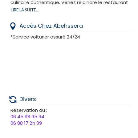
culinaire authentique. Venez rejoindre le restaurant
Chez Abehssera et laissez vos papilles voyager au
LIRE LA SUITE...
cœur de la gastronomie marocaine cacher.
Accès Chez Abehssera
*Service voiturier assuré 24/24
Divers
Réservation au :
06 45 98 95 94
06 88 17 24 09