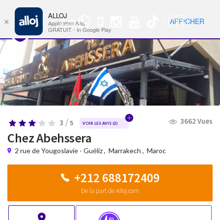
ALLOJ
MENU
🇺🇸
AFFICHER
×
Groupe
Nav
Application Alloj
WhatsApp
GRATUIT - In Google Play
3662 Vues
/
3
5
VOIR LES AVIS (
2
)
Chez Abehssera
2 rue de Yougoslavie - Guéliz
,
Marrakech
,
Maroc
+212 688172409
De la part de Alloj.com