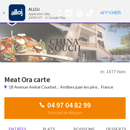
ALLOJ
MENU
🇺🇸
AFFICHER
×
Nav
Application Alloj
GRATUIT - In Google Play
1577 Vues
Meat Ora carte
18 Avenue Amiral Courbet
,
Antibes juan les pins
,
France
04 97 04 82 99
De la part de Alloj.com
ENTRÉES
PLATS
BOISSONS
DESSERTS