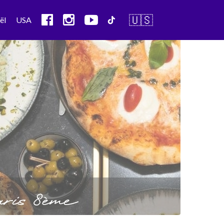
🇺🇸
ël
USA