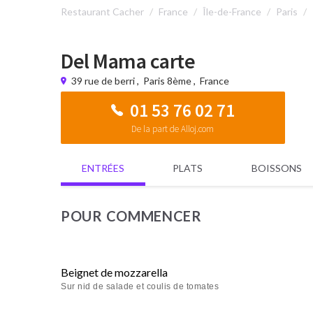
Restaurant Cacher
France
Île-de-France
Paris
Del Mama carte
39 rue de berri
,
Paris 8ème
,
France
01 53 76 02 71
De la part de Alloj.com
ENTRÉES
PLATS
BOISSONS
POUR COMMENCER
Beignet de mozzarella
Sur nid de salade et coulis de tomates