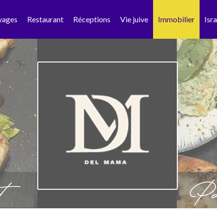
yages
Restaurant
Réceptions
Vie juive
Immobilier
Isra