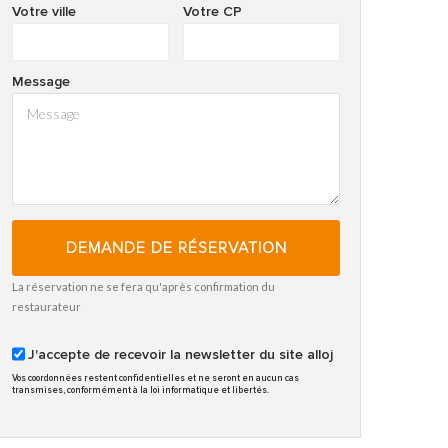
Votre ville
Votre CP
Message
DEMANDE DE RÉSERVATION
La réservation ne se fera qu'après confirmation du
restaurateur
J'accepte de recevoir la newsletter du site alloj
Vos coordonnées restent confidentielles et ne seront en aucun cas
transmises, conformément à la loi informatique et libertés.