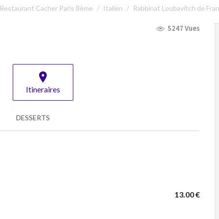
Restaurant Cacher Paris 8ème
Italien
Rabbinat Loubavitch de Fra
5247 Vues
Itineraires
DESSERTS
13.00 €