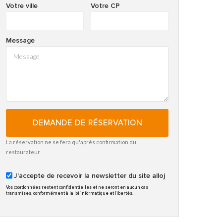
Votre ville
Votre CP
Message
DEMANDE DE RÉSERVATION
La réservation ne se fera qu'après confirmation du
restaurateur
J'accepte de recevoir la newsletter du site alloj
Vos coordonnées restent confidentielles et ne seront en aucun cas
transmises, conformément à la loi informatique et libertés.