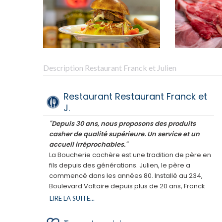
Description Restaurant Franck et Julien
Restaurant Restaurant Franck et
J.
"Depuis 30 ans, nous proposons des produits
casher de qualité supérieure. Un service et un
accueil irréprochables."
La Boucherie cachère est une tradition de père en
fils depuis des générations. Julien, le père a
commencé dans les années 80. Installé au 234,
Boulevard Voltaire depuis plus de 20 ans, Franck
fait perdurer ce savoir faire avec brio en
LIRE LA SUITE...
proposant un choix de viande cacher de qualité
supérieure.