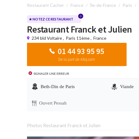
Restaurant Cacher
France
Île-de-France
Paris
★ NOTEZ CE RESTAURANT
Restaurant Franck et Julien
234 bld Voltaire
,
Paris 11ème
,
France
01 44 93 95 95
De la part de Alloj.com
Signaler une erreur
Beth-Din de Paris
Viande
Ouvert Pessah
Photos Restaurant Franck et Julien