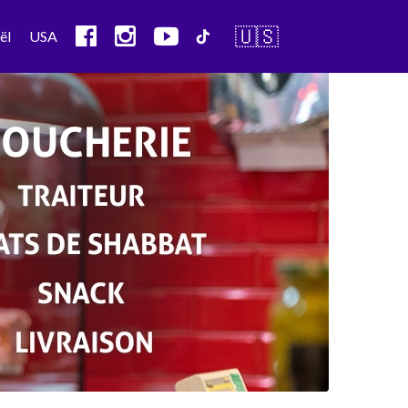
🇺🇸
ël
USA