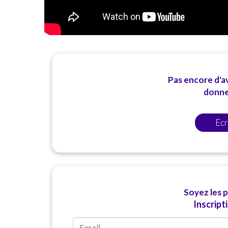
Pas encore d'av
donner
Ecr
Soyez les 
Inscript