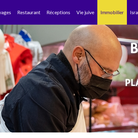
yages
Restaurant
Réceptions
Vie juive
Immobilier
Isra