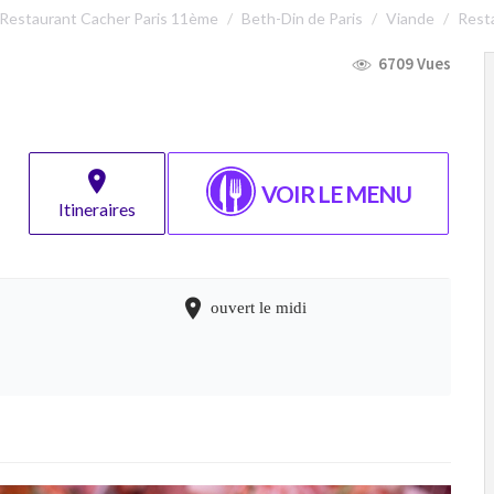
Restaurant Cacher Paris 11ème
Beth-Din de Paris
Viande
Resta
6709 Vues
VOIR LE MENU
Itineraires
ouvert le midi