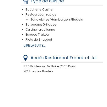
Type de cuisine
Depuis 2015, un snack cacher Beth Din à votre
disposition avec un choix de sandwichs et
Boucherie Casher
grillades. De plus, un espace Traiteur vous
Restauration rapide
permettra de repartir avec un choix de plats
Sandwiches/Hamburgers/Bagels
cacher faits maison, ou bien de les consommer
Barbecue/Grillades
sur place.
Cuisine Israelienne
Espace Traiteur
Plats de Shabbat
Rôtisserie
LIRE LA SUITE...
Accès Restaurant Franck et Jul.
234 Boulevard Voltaire 75011 Paris
M° Rue des Boulets