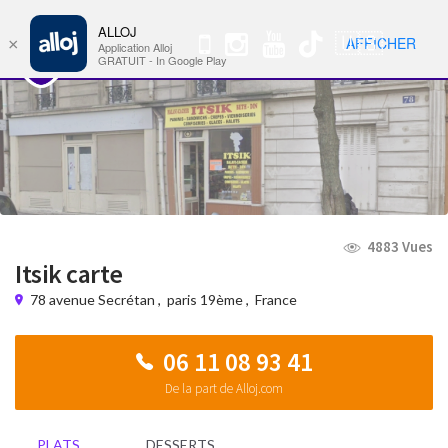
ALLOJ
MENU
🇺🇸
AFFICHER
×
Nav
Application Alloj
GRATUIT - In Google Play
4883 Vues
Itsik carte
78 avenue Secrétan
,
paris 19ème
,
France
06 11 08 93 41
De la part de Alloj.com
PLATS
DESSERTS