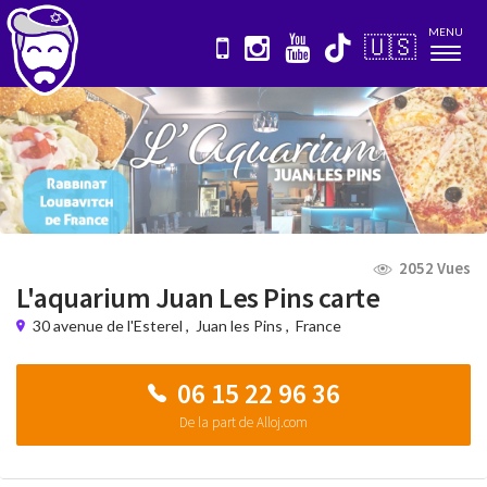
MENU
🇺🇸
Nav
2052 Vues
L'aquarium Juan Les Pins carte
30 avenue de l'Esterel
,
Juan les Pins
,
France
06 15 22 96 36
De la part de Alloj.com