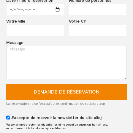
Date / heure réservation
Nombre de personnes
Votre ville
Votre CP
Message
DEMANDE DE RÉSERVATION
La réservation ne se fera qu'après confirmation du restaurateur
J'accepte de recevoir la newsletter du site alloj
Vos coordonnées restent confidentielles et ne seront en aucun cas transmises,
conformément à la loi informatique et libertés.