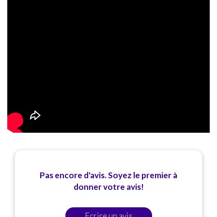
jamais goûté,
le cookie maison
une vraie tuerie,
mais la vraie surprise était la
panna cotta
, dont je
rêve encore aujourd'hui.
Ce restaurant, je ne vous le recommande pas
simplement, je vous ordonne d'y aller tant
l'expérience était spectaculaire. Faites-moi
confiance, vous ne serez pas déçus.
Pas encore d'avis. Soyez le premier à
donner votre avis!
Ecrire un avis