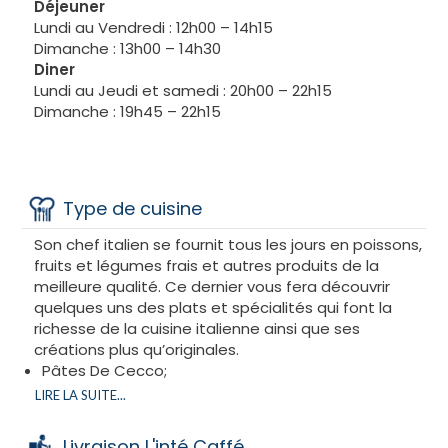
Déjeuner
Notre cuisine que nous voulons de qualité porte le
Lundi au Vendredi : 12h00 – 14h15
label « Préparée Maison ».
Dimanche : 13h00 – 14h30
Le chef du restaurant vous étonnera par sa
Diner
nouvelle carte
Lundi au Jeudi et samedi : 20h00 – 22h15
Spécialités de poisson
Dimanche : 19h45 – 22h15
Plats du jour
En provenance de toutes les régions d’Italie et de
France
nous vous invitons à découvrir l'incontournable Inte
Type de cuisine
Café, situé dans le chic et charmant 8e
Son chef italien se fournit tous les jours en poissons,
arrondissement de Paris.
fruits et légumes frais et autres produits de la
meilleure qualité. Ce dernier vous fera découvrir
Dès votre arrivée, vous serez plongés dans un cadre
quelques uns des plats et spécialités qui font la
spacieux et élégant. L'accueil est assuré par une
richesse de la cuisine italienne ainsi que ses
équipe très professionnelle, déterminée à vous faire
créations plus qu’originales.
passer un moment exceptionnel. Fred, le patron, est
Pâtes De Cecco;
particulièrement investi dans son établissement,
Huile d’olive vierge de la région des Pouilles
accueillant chaque client avec un sourire chaleureux
LIRE LA SUITE...
Poissons en provenance journalière des meilleurs
sans jamais s'arrêter.
arrivages de Rungis
Notre expérience culinaire a débuté par de
Livraison L'inté Caffé