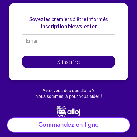
Soyez les premiers à être informés
Inscription Newsletter
S'inscrire
Avez-vous des questions ?
Nous sommes là pour vous aider !
Commandez en ligne
© Alloj.
2022 Tous droits réservés