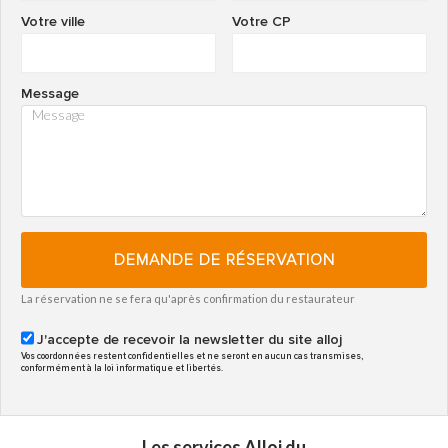
Votre ville
Votre CP
Message
DEMANDE DE RÉSERVATION
La réservation ne se fera qu'après confirmation du restaurateur
J'accepte de recevoir la newsletter du site alloj
Vos coordonnées restent confidentielles et ne seront en aucun cas transmises,
conformément à la loi informatique et libertés.
Les services Alloj du