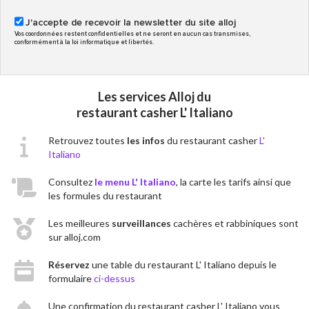
J'accepte de recevoir la newsletter du site alloj
Vos coordonnées restent confidentielles et ne seront en aucun cas transmises,
conformément à la loi informatique et libertés.
Les services Alloj du
restaurant casher L' Italiano
Retrouvez toutes
les infos
du restaurant casher
L'
Italiano
Consultez
le menu L' Italiano
, la carte les tarifs ainsi que
les formules du restaurant
Les meilleures
surveillances
cachères et rabbiniques sont
sur alloj.com
Réservez
une table du restaurant L' Italiano depuis le
formulaire
ci-dessus
Une confirmation du restaurant casher L' Italiano vous