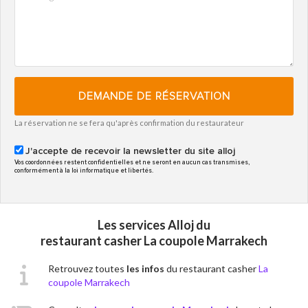
DEMANDE DE RÉSERVATION
La réservation ne se fera qu'après confirmation du restaurateur
J'accepte de recevoir la newsletter du site alloj
Vos coordonnées restent confidentielles et ne seront en aucun cas transmises,
conformément à la loi informatique et libertés.
Les services Alloj du
restaurant casher La coupole Marrakech
Retrouvez toutes
les infos
du restaurant casher
La
coupole Marrakech