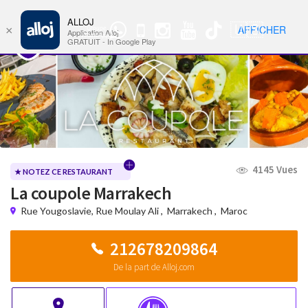
ALLOJ
MENU
🇺🇸
AFFICHER
×
Groupe
Nav
Application Alloj
WhatsApp
GRATUIT - In Google Play
4145 Vues
★ NOTEZ CE RESTAURANT
La coupole Marrakech
Rue Yougoslavie, Rue Moulay Ali
,
Marrakech
,
Maroc
212678209864
De la part de Alloj.com