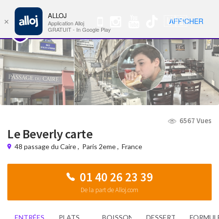
ALLOJ
MENU
🇺🇸
AFFICHER
×
Nav
Application Alloj
GRATUIT - In Google Play
6567 Vues
Le Beverly carte
48 passage du Caire
,
Paris 2eme
,
France
01 40 26 23 39
De la part de Alloj.com
ENTRÉES
PLATS
BOISSONS
DESSERTS
FORMUL