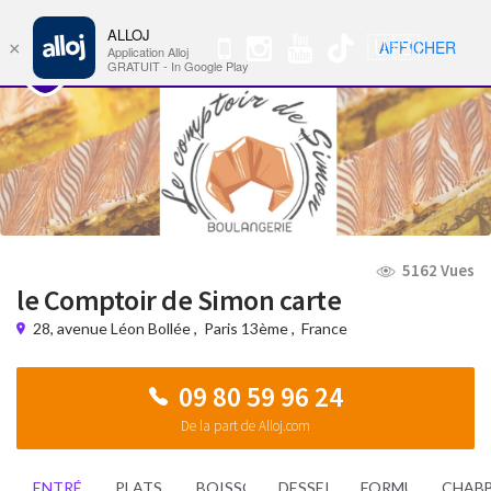
ALLOJ
MENU
🇺🇸
AFFICHER
×
Nav
Application Alloj
GRATUIT - In Google Play
5162 Vues
le Comptoir de Simon carte
28, avenue Léon Bollée
,
Paris 13ème
,
France
09 80 59 96 24
De la part de Alloj.com
ENTRÉES
PLATS
BOISSONS
DESSERTS
FORMULES
CHAB