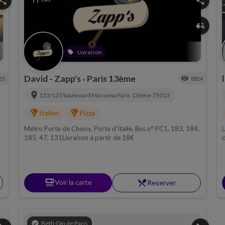
hare
share
delivery_dining
Livraison
local_offer
David - Zapp's
Paris 13ème
visibility
55
8814
•
location_on
123/125 boulevard Massena
Paris 13ème
75013
local_pizza
local_pizza
Italien
Pizza
Métro Porte de Choisy, Porte d'Italie, Bus n° PC1, 183, 184,
L
185, 47, 131Livraison à partir de 18€
d
t
r
g
q
set_meal
Voir la carte
restaurant_menu
Reserver
verified
Beth-Din de Paris