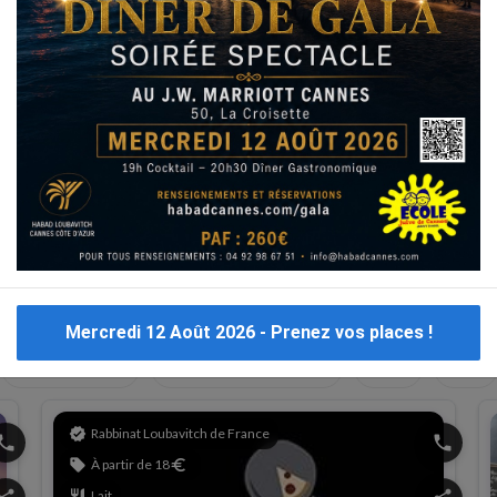
Mercredi 12 Août 2026 - Prenez vos places !
Bassari
Livraison
Sushi
israéliens
Autour de
verified
Rabbinat Loubavitch de France
hone
phone
sell
À partir de 18
euro
restaurant
Lait