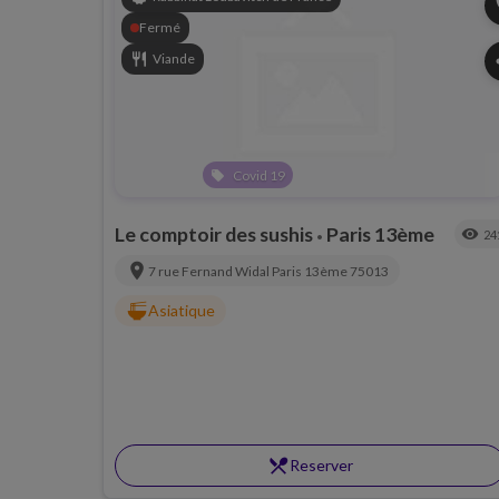
p
Fermé
restaurant
Viande
s
Covid 19
local_offer
Le comptoir des sushis
Paris 13ème
visibility
24
•
location_on
7 rue Fernand Widal
Paris 13ème
75013
ramen_dining
Asiatique
restaurant_menu
Reserver