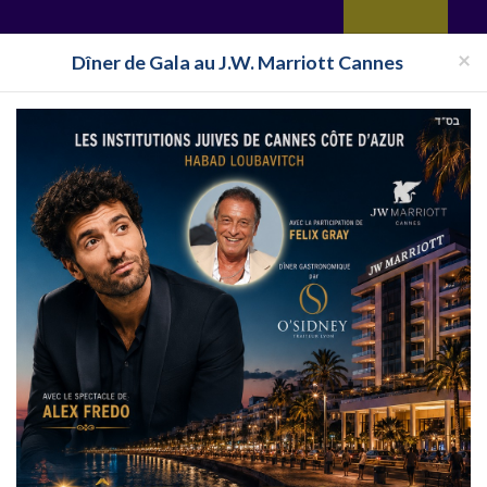
yages
Restaurant
Réceptions
Vie juive
Immobilier
Isra
×
Dîner de Gala au J.W. Marriott Cannes
Halavi
Bassari
aurant Cacher Île-de-France
Restaurant Cacher Paris
Restaurant 
 à Paris ?
est pas un quartier touristique, un quartier tendance, où l'on pense di
s ! Retrouvez l'intégralite de notre
liste
Lire la suite...