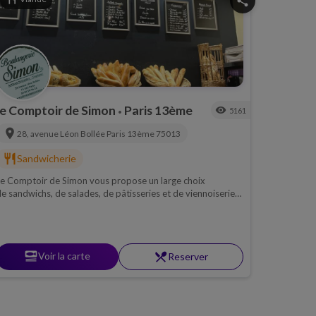
share
le Comptoir de Simon
Paris 13ème
visibility
5161
•
location_on
28, avenue Léon Bollée
Paris 13ème
75013
restaurant
Sandwicherie
e Comptoir de Simon vous propose un large choix
e sandwichs, de salades, de pâtisseries et de viennoiseries,
ous fraîchement préparés chaque jour. Que vous soyez à la
echerche d’un déjeuner rapide et savoureux, d’une collation
ourmande ou d’un petit-déjeuner délicieux, nous avons ce
u’il vous faut.
set_meal
Voir la carte
restaurant_menu
Reserver