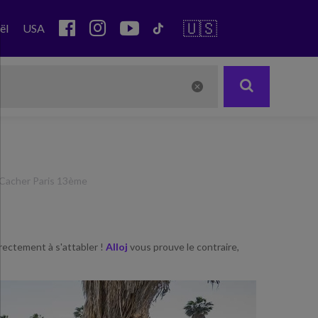
🇺🇸
ël
USA
Cacher Paris 13ème
rectement à s'attabler !
Alloj
vous prouve le contraire,
Next