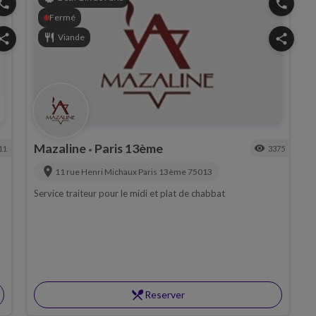
hone
phone
Fermé
hare
restaurant
Viande
share
Mazaline
Paris 13ème
visibility
11
3375
•
location_on
11 rue Henri Michaux
Paris 13ème
75013
Service traiteur pour le midi et plat de chabbat
restaurant_menu
Reserver