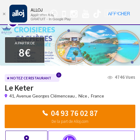
ALLOJ
MENU
🇺🇸
AFFICHER
×
Groupe
Nav
Application Alloj
WhatsApp
GRATUIT - In Google Play
A PARTIR DE
8€
4746 Vues
★ NOTEZ CE RESTAURANT
Le Keter
41, Avenue Georges Clémenceau
,
Nice
,
France
04 93 76 02 87
De la part de Alloj.com