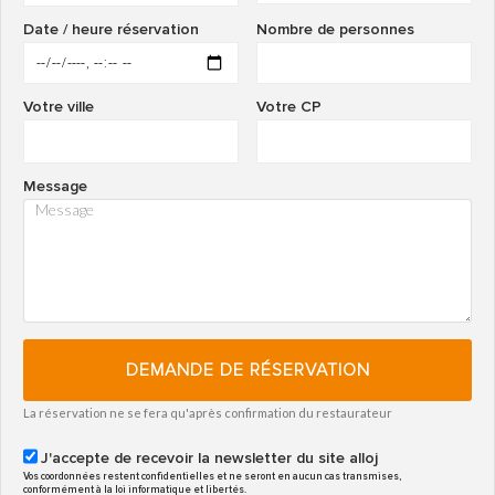
Date / heure réservation
Nombre de personnes
Votre ville
Votre CP
Message
DEMANDE DE RÉSERVATION
La réservation ne se fera qu'après confirmation du restaurateur
J'accepte de recevoir la newsletter du site alloj
Vos coordonnées restent confidentielles et ne seront en aucun cas transmises,
conformément à la loi informatique et libertés.