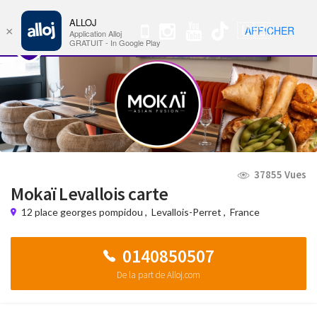
ALLOJ
MENU
🇺🇸
AFFICHER
×
Nav
Application Alloj
GRATUIT - In Google Play
37855 Vues
Mokaï Levallois carte
12 place georges pompidou
,
Levallois-Perret
,
France
0140850507
De la part de Alloj.com