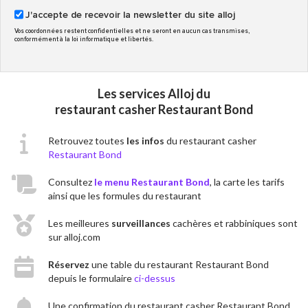
J'accepte de recevoir la newsletter du site alloj
Vos coordonnées restent confidentielles et ne seront en aucun cas transmises,
conformément à la loi informatique et libertés.
Les services Alloj du
restaurant casher Restaurant Bond
Retrouvez toutes
les infos
du restaurant casher
Restaurant Bond
Consultez
le menu Restaurant Bond
, la carte les tarifs
ainsi que les formules du restaurant
Les meilleures
surveillances
cachères et rabbiniques sont
sur alloj.com
Réservez
une table du restaurant Restaurant Bond
depuis le formulaire
ci-dessus
Une confirmation du restaurant casher Restaurant Bond