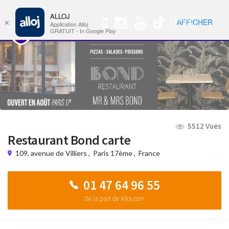
ALLOJ
MENU
🇺🇸
AFFICHER
×
Nav
Application Alloj
GRATUIT - In Google Play
5512 Vues
Restaurant Bond carte
109, avenue de Villiers
,
Paris 17ème
,
France
01 47 64 96 55
De la part de Alloj.com