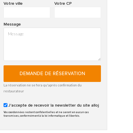
Votre ville
Votre CP
Message
DEMANDE DE RÉSERVATION
La réservation ne se fera qu'après confirmation du
restaurateur
J'accepte de recevoir la newsletter du site alloj
Vos coordonnées restent confidentielles et ne seront en aucun cas
transmises, conformément à la loi informatique et libertés.