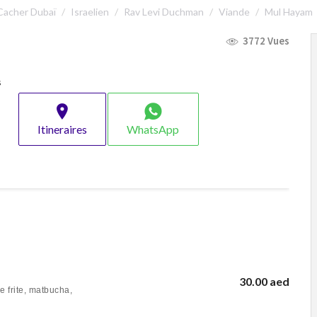
Cacher Dubaï
Israelien
Rav Levi Duchman
Viande
Mul Hayam
3772 Vues
s
Itineraires
WhatsApp
30.00 aed
 frite, matbucha,