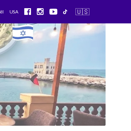
🇺🇸
ël
USA