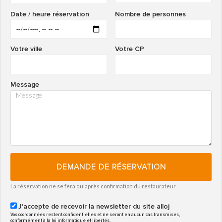
Date / heure réservation
Nombre de personnes
Votre ville
Votre CP
Message
DEMANDE DE RÉSERVATION
La réservation ne se fera qu'après confirmation du restaurateur
J'accepte de recevoir la newsletter du site alloj
Vos coordonnées restent confidentielles et ne seront en aucun cas transmises,
conformément à la loi informatique et libertés.