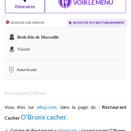
VOIR LE MENU
Itineraires
Signaler une erreur
🚀
Boostez votre établissement
Beth-Din de Marseille
Viande
Americain
Description O'Bronx
Vous êtes sur
alloj.com,
dans la page du :
Restaurant
O'Bronx cacher
.
Cacher
Cuisine du Restaurant =
Americain
- Le restaurant O'Bronx