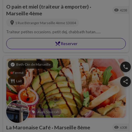
O pain et miel (traiteur à emporter)
•
visibility
4238
Marseille 4ème
location_on
1 Rue Béranger
Marseille 4ème
13004
Traiteur petites occasions. petit dej, chabbath hatan......
restaurant_menu
Reserver
verified
Beth-Din de Marseille
phone
Fermé
restaurant
Lait
share
Avec Souccah
local_offer
La Maronaise Café
Marseille 8ème
visibility
6308
•