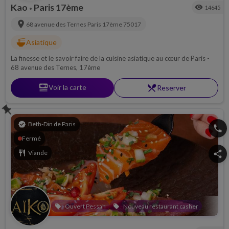
Kao
Paris 17ème
visibility
14645
•
location_on
68 avenue des Ternes
Paris 17ème
75017
ramen_dining
Asiatique
La finesse et le savoir faire de la cuisine asiatique au cœur de Paris -
68 avenue des Ternes, 17ème
set_meal
Voir la carte
restaurant_menu
Reserver
push_pin
verified
Beth-Din de Paris
phone
Fermé
restaurant
Viande
share
Ouvert Pessah
Nouveau restaurant casher
local_offer
local_offer