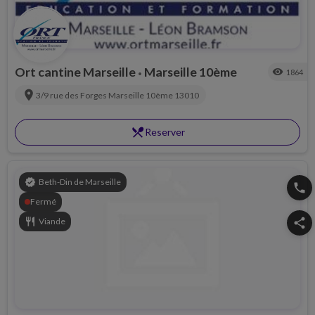
Ort cantine Marseille
Marseille 10ème
visibility
1864
•
location_on
3/9 rue des Forges
Marseille 10ème
13010
restaurant_menu
Reserver
verified
Beth-Din de Marseille
phone
Fermé
restaurant
Viande
share