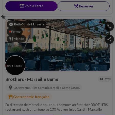
set_meal
Voir la carte
restaurant_menu
Reserver
push_pin
verified
Beth-Din de Marseille
phone
Fermé
restaurant
Viande
share
Brothers
Marseille 8ème
visibility
3789
•
location_on
100 Avenue Jules Cantini
Marseille 8ème
13008
restaurant
Gastronomie française
En direction de Marseille nous nous sommes arrêter chez BROTHERS
restaurant gastronomique au 100 Avenue Jules Cantini Marseille.