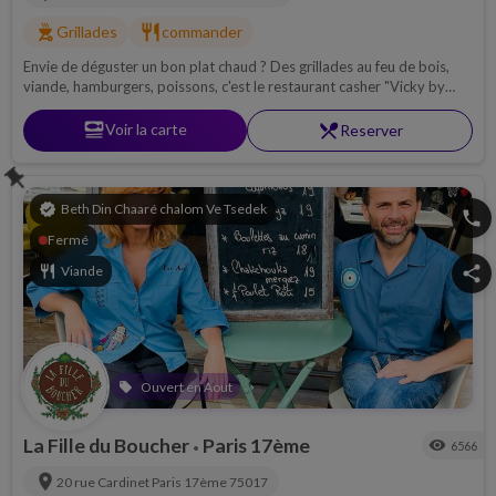
outdoor_grill
restaurant
Grillades
commander
Envie de déguster un bon plat chaud ? Des grillades au feu de bois,
viande, hamburgers, poissons, c'est le restaurant casher "Vicky by
Paco" où il faut se rendre !
set_meal
Voir la carte
restaurant_menu
Reserver
push_pin
verified
Beth Din Chaaré chalom Ve Tsedek
phone
Fermé
restaurant
Viande
share
Ouvert en Aout
local_offer
La Fille du Boucher
Paris 17ème
visibility
6566
•
location_on
20 rue Cardinet
Paris 17ème
75017