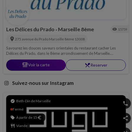
Les Délices du Prado
Marseille 8ème
visibility
15759
•
location_on
275 avenue du Prado
Marseille 8ème
13008
Savourez les douces saveurs orientales du restaurant cacher Les
Délices du Prado, dans le 8ème arrondissement de Marseille.
Restaurant cacher, salon de thé, brasserie.
set_meal
Voir la carte
restaurant_menu
Reserver
Suivez-nous sur Instagram
verified
Beth-Din de Marseille
phone
Fermé
sell
À partir de 15
euro
share
restaurant
Viande