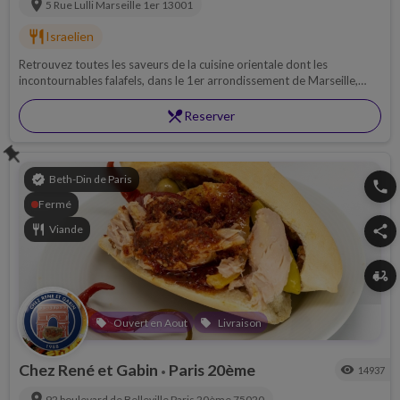
location_on
5 Rue Lulli
Marseille 1er
13001
restaurant
Israelien
Retrouvez toutes les saveurs de la cuisine orientale dont les
incontournables falafels, dans le 1er arrondissement de Marseille,
dans le restaurant cacher Au Falafel.
restaurant_menu
Reserver
push_pin
verified
Beth-Din de Paris
phone
Fermé
restaurant
Viande
share
delivery_dining
Ouvert en Aout
Livraison
local_offer
local_offer
Chez René et Gabin
Paris 20ème
visibility
14937
•
location_on
92 boulevard de Belleville
Paris 20ème
75020