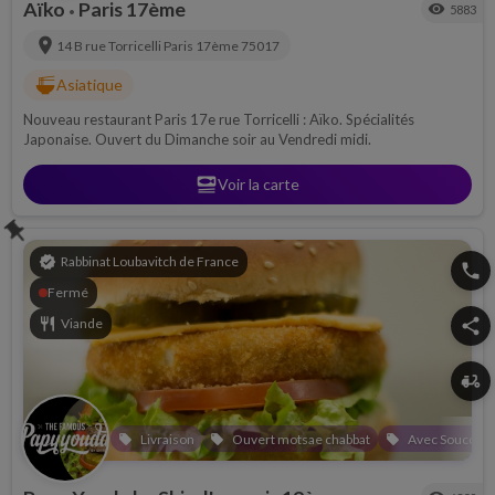
Aïko
Paris 17ème
visibility
5883
•
location_on
14 B rue Torricelli
Paris 17ème
75017
ramen_dining
Asiatique
Nouveau restaurant Paris 17e rue Torricelli : Aïko. Spécialités
Japonaise. Ouvert du Dimanche soir au Vendredi midi.
set_meal
Voir la carte
push_pin
verified
Rabbinat Loubavitch de France
phone
Fermé
restaurant
Viande
share
delivery_dining
Livraison
Ouvert motsae chabbat
Avec Souccah
local_offer
local_offer
local_offer