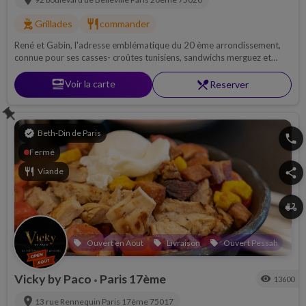
outdoor_grill
restaurant
Grillades
commander
René et Gabin, l'adresse emblématique du 20 ème arrondissement,
connue pour ses casses- croûtes tunisiens, sandwichs merguez et
accompagnement savoureux ! Passez vos commandes de shabbat
jeudi avant 18H
set_meal
Voir la carte
restaurant_menu
Reserver
push_pin
verified
Beth-Din de Paris
phone
Fermé
restaurant
Viande
share
delivery_dining
Ouvert en Aout
Livraison
Ouvert Pessah
local_offer
local_offer
local_offer
Vicky by Paco
Paris 17ème
visibility
13600
•
location_on
13 rue Rennequin
Paris 17ème
75017