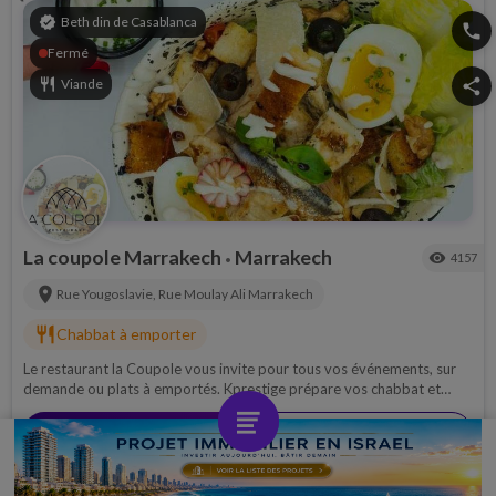
verified
Beth din de Casablanca
phone
Fermé
restaurant
Viande
share
La coupole Marrakech
Marrakech
visibility
4157
•
location_on
Rue Yougoslavie, Rue Moulay Ali
Marrakech
restaurant
Chabbat à emporter
Le restaurant la Coupole vous invite pour tous vos événements, sur
demande ou plats à emportés. Kprestige prépare vos chabbat et
fêtes à Marrakech !
set_meal
Voir la carte
restaurant_menu
Reserver
push_pin