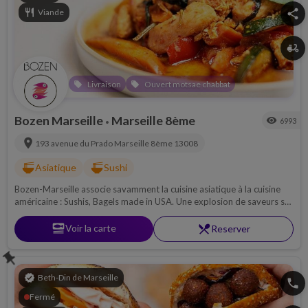
restaurant
Viande
share
delivery_dining
Livraison
Ouvert motsae chabbat
local_offer
local_offer
Bozen Marseille
Marseille 8ème
visibility
6993
•
location_on
193 avenue du Prado
Marseille 8ème
13008
ramen_dining
ramen_dining
Asiatique
Sushi
Bozen-Marseille associe savamment la cuisine asiatique à la cuisine
américaine : Sushis, Bagels made in USA. Une explosion de saveurs se
dégage de chaque plat, une parfaite symbiose entre le sucré et le salé.
set_meal
Voir la carte
restaurant_menu
Reserver
push_pin
verified
Beth-Din de Marseille
phone
Fermé