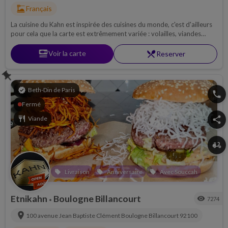
dinner_dining
Français
La cuisine du Kahn est inspirée des cuisines du monde, c'est d'ailleurs
pour cela que la carte est extrêmement variée : volailles, viandes
braisées, salades, poissons, burgers ... Faites votre choix !
set_meal
Voir la carte
restaurant_menu
Reserver
push_pin
verified
Beth-Din de Paris
phone
Fermé
restaurant
Viande
share
delivery_dining
Livraison
Anniversaire
Avec Souccah
local_offer
local_offer
local_offer
Etnikahn
Boulogne Billancourt
visibility
7274
•
location_on
100 avenue Jean Baptiste Clément
Boulogne Billancourt
92100