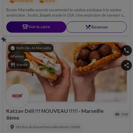
ramen_dining
ramen_dining
Asiatique
Sushi
Bozen-Marseille associe savamment la cuisine asiatique à la cuisine
américaine : Sushis, Bagels made in USA. Une explosion de saveurs se
dégage de chaque plat, une parfaite symbiose entre le sucré et le salé.
set_meal
Voir la carte
restaurant_menu
Reserver
push_pin
verified
Beth-Din de Marseille
phone
Fermé
restaurant
Viande
share
Katzav Déli !!! NOUVEAU !!!!!
Marseille
•
visibility
2548
8ème
location_on
192 Rue du Rouet
Marseille 8ème
13008