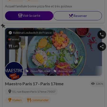
Accueil familiale bonne pizza fine et très goûteux
set_meal
Voir la carte
restaurant_menu
Reserver
push_pin
verified
Rabbinat Loubavitch de France
phone
Fermé
restaurant
Lait
share
Ouvert en Aout
Anniversaire
local_offer
local_offer
Maestro Paris 17
Paris 17ème
visibility
12476
•
location_on
51, rue Bayen
Paris 17ème
75017
local_pizza
restaurant
Italien
commander