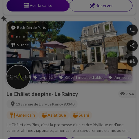
set_meal
Voir la carte
restaurant_menu
Reserver
push_pin
verified
Beth-Din de Paris
phone
Fermé
restaurant
Viande
share
delivery_dining
Livraison
Ouvert motsae chabbat
Anniversaire
local_offer
local_offer
local_offer
Le Châlet des pins
Le Raincy
visibility
6764
•
location_on
13 avenue de Livry
Le Raincy
93340
restaurant
ramen_dining
ramen_dining
Americain
Asiatique
Sushi
Le Châlet des Pins, c'est la promesse d'un cadre idyllique et d'une
cuisine raffinée : japonaise, américaine, à savourer entre amis ou en
famille. Un restaurant cacher à découvrir et vite !