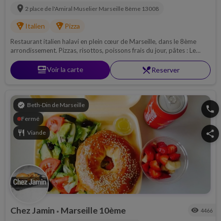
location_on
2 place de l'Amiral Muselier
Marseille 8ème
13008
local_pizza
local_pizza
Italien
Pizza
Restaurant italien halavi en plein cœur de Marseille, dans le 8ème
arrondissement. Pizzas, risottos, poissons frais du jour, pâtes : Le
meilleur de l'Italie élaborée avec des produits frais et cacher.
set_meal
Voir la carte
restaurant_menu
Reserver
verified
Beth-Din de Marseille
phone
Fermé
restaurant
Viande
share
Chez Jamin
Marseille 10ème
visibility
4466
•