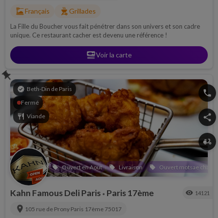
dinner_dining
outdoor_grill
Français
Grillades
La Fille du Boucher vous fait pénétrer dans son univers et son cadre
unique. Ce restaurant cacher est devenu une référence !
set_meal
Voir la carte
push_pin
verified
Beth-Din de Paris
phone
Fermé
restaurant
Viande
share
delivery_dining
Ouvert en Aout
Livraison
Ouvert motsae chabba
local_offer
local_offer
local_offer
Kahn Famous Deli Paris
Paris 17ème
visibility
14121
•
location_on
105 rue de Prony
Paris 17ème
75017