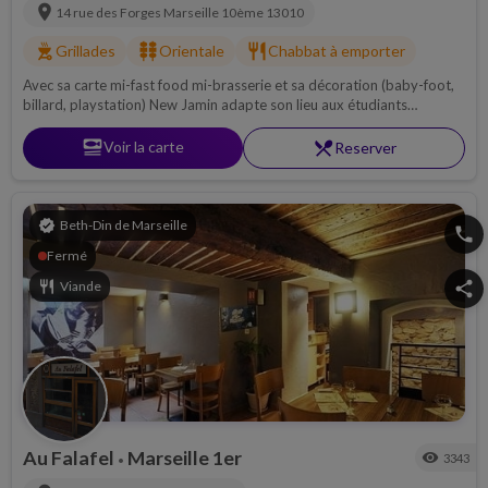
location_on
14 rue des Forges
Marseille 10ème
13010
outdoor_grill
kebab_dining
restaurant
Grillades
Orientale
Chabbat à emporter
Avec sa carte mi-fast food mi-brasserie et sa décoration (baby-foot,
billard, playstation) New Jamin adapte son lieu aux étudiants
marseillais souhaitant déjeuner cacher en passant un bon moment.
set_meal
Voir la carte
restaurant_menu
Reserver
verified
Beth-Din de Marseille
phone
Fermé
restaurant
Viande
share
Au Falafel
Marseille 1er
visibility
3343
•