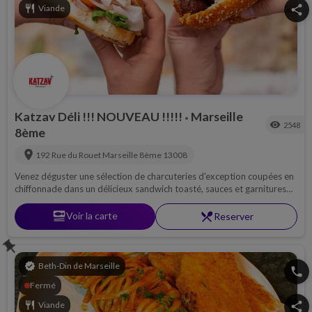
restaurant
Viande
share
Katzav Déli !!! NOUVEAU !!!!!
Marseille
•
visibility
2548
8ème
location_on
192 Rue du Rouet
Marseille 8ème
13008
Venez déguster une sélection de charcuteries d'exception coupées en
chiffonnade dans un délicieux sandwich toasté, sauces et garnitures
faites maison.Plateaux de charcuteries, frites maison, salades...
set_meal
Voir la carte
restaurant_menu
Reserver
push_pin
verified
Beth-Din de Marseille
phone
Fermé
restaurant
Viande
share