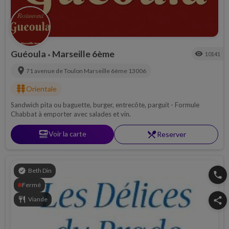
Guéoula
Marseille 6ème
visibility
10141
•
location_on
71 avenue de Toulon
Marseille 6ème
13006
kebab_dining
Orientale
Sandwich pita ou baguette, burger, entrecôte, parguit - Formule
Chabbat à emporter avec salades et vin.
set_meal
Voir la carte
restaurant_menu
Reserver
verified
Beth Din
phone
Fermé
restaurant
Viande
share