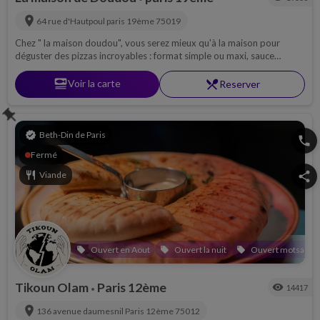
location_on
64 rue d'Hautpoul
paris 19ème
75019
Chez " la maison doudou", vous serez mieux qu'à la maison pour
déguster des pizzas incroyables : format simple ou maxi, sauce
tomate, crème fraîche.. du lundi au vendredi ! C'est un restaurant
cacher sous le contrôle de Rav Abraham Baroukh Pevzner -
set_meal
Voir la carte
restaurant_menu
Reserver
Loubavitch
push_pin
verified
Beth-Din de Paris
phone
Fermé
restaurant
Viande
share
Ouvert en Aout
Ouvert la nuit
Ouvert motsae ch
local_offer
local_offer
local_offer
Tikoun Olam
Paris 12ème
visibility
14417
•
location_on
136 avenue daumesnil
Paris 12ème
75012