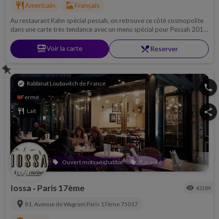
restaurant
dinner_dining
Americain
Français
Au restaurant Kahn spécial pessah, on retrouve ce côté cosmopolite
dans une carte très tendance avec un menu spécial pour Pessah 2018
où se côtoient gastronomie française, cuisine bistro, burger chic et
saveurs du monde...
set_meal
Voir la carte
restaurant_menu
Reserver
push_pin
verified
Rabbinat Loubavitch de France
phone
Fermé
restaurant
Lait
share
Ouvert motsae chabbat
Karaoké
local_offer
local_offer
Iossa
Paris 17ème
visibility
43189
•
location_on
81, Avenue de Wagram
Paris 17ème
75017