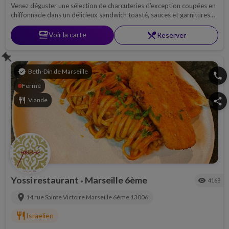
Venez déguster une sélection de charcuteries d'exception coupées en
chiffonnade dans un délicieux sandwich toasté, sauces et garnitures
faites maison.Plateaux de charcuteries, frites maison, salades...
set_meal
Voir la carte
restaurant_menu
Reserver
push_pin
verified
Beth-Din de Marseille
phone
Fermé
restaurant
Viande
share
Yossi restaurant
Marseille 6ème
visibility
4168
•
location_on
14 rue Sainte Victoire
Marseille 6ème
13006
restaurant
Israelien