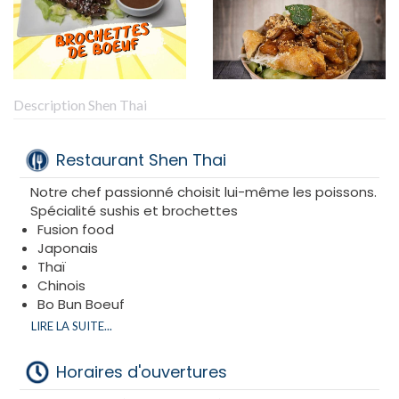
Description Shen Thai
Restaurant Shen Thai
Notre chef passionné choisit lui-même les poissons.
Spécialité sushis et brochettes
Fusion food
Japonais
Thaï
Chinois
Bo Bun Boeuf
Salade de beignet poulet
LIRE LA SUITE...
Riz Thaï
Poulet de coco
Horaires d'ouvertures