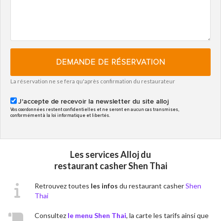
DEMANDE DE RÉSERVATION
La réservation ne se fera qu'après confirmation du restaurateur
J'accepte de recevoir la newsletter du site alloj
Vos coordonnées restent confidentielles et ne seront en aucun cas transmises,
conformément à la loi informatique et libertés.
Les services Alloj du
restaurant casher Shen Thai
Retrouvez toutes
les infos
du restaurant casher
Shen
Thai
Consultez
le menu Shen Thai
, la carte les tarifs ainsi que