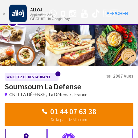
ALLOJ
MENU
🇺🇸
AFFICHER
×
Groupe
Nav
Application Alloj
WhatsApp
GRATUIT - In Google Play
2987 Vues
★ NOTEZ CE RESTAURANT
Soumsoum La Defense
CNIT LA DÉFENSE
,
La Défense
,
France
01 44 07 63 38
De la part de Alloj.com