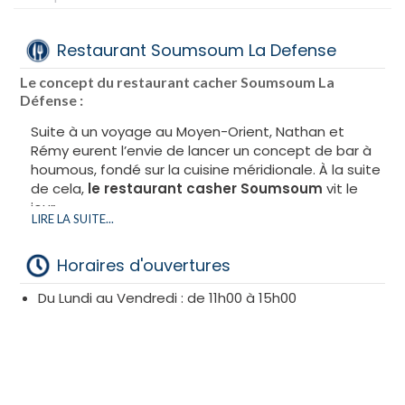
Restaurant Soumsoum La Defense
Le concept du restaurant cacher Soumsoum La
Défense :
Suite à un voyage au Moyen-Orient, Nathan et
Rémy eurent l’envie de lancer un concept de bar à
houmous, fondé sur la cuisine méridionale. À la suite
de cela,
le restaurant casher Soumsoum
vit le
jour.
LIRE LA SUITE...
C’est
au CNIT
de
l
a Défense que se trouve notre
restaurant Soumsoum.
Horaires d'ouvertures
Sous la surveillance du
Rabbinat Loubavitch de
France
, le
restaurant cacher bassari
, propose
Du Lundi au Vendredi : de 11h00 à 15h00
un
service de livraison
, si vous n’avez pas le temps
de manger sur place.
La street-food israélienne s’invite à Paris : Le
restaurant cacher Soumsoum à la Défense :