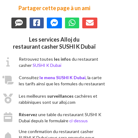
Partager cette page à un ami
Les services Alloj du
restaurant casher SUSHI K Dubaï
Retrouvez toutes
les infos
du restaurant
casher
SUSHI K Dubaï
Consultez
le menu SUSHI K Dubaï
, la carte
les tarifs ainsi que les formules du restaurant
Les meilleures
surveillances
cachères et
rabbiniques sont sur alloj.com
Réservez
une table du restaurant SUSHI K
Dubaï depuis le formulaire
ci-dessus
Une confirmation du restaurant casher
SUSHI K Dubaï vous sera envoyée pour