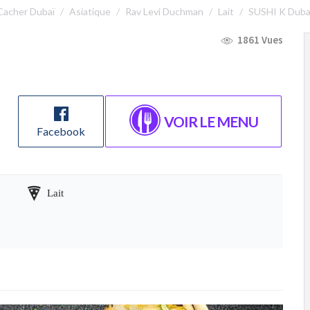
Cacher Dubaï
Asiatique
Rav Levi Duchman
Lait
SUSHI K Duba
1861 Vues
VOIR LE MENU
Facebook
Lait