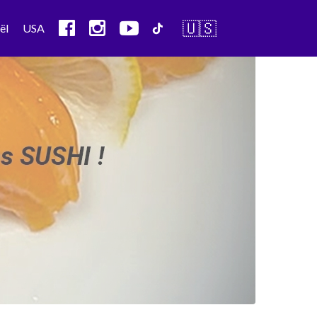
🇺🇸
ël
USA