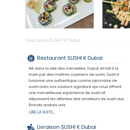
Description SUSHI K Dubaï
Restaurant SUSHI K Dubaï
Né dans la ville des merveilles, Dubaï, et fait à la
main par des maîtres cuisiniers de sushi, Sushi K
fusionne une authentique cuisine japonaise de
sushi avec nos saveurs signature qui vous offrent
une merveilleuse expérience de sushi et
dépassent les attentes des amateurs de sushi aux
Émirats arabes unis.
Nous traitons avec des fournisseurs triés sur le
LIRE LA SUITE...
volet qui fournissent des ingrédients de qualité
supérieure pour les sushis. Nos chefs
Livraison SUSHI K Dubaï
expérimentés organisent une large gamme de