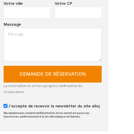
Votre ville
Votre CP
Message
DEMANDE DE RÉSERVATION
La réservation ne se fera qu'après confirmation du
restaurateur
J'accepte de recevoir la newsletter du site alloj
Vos coordonnées restent confidentielles et ne seront en aucun cas
transmises, conformément à la loi informatique et libertés.