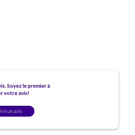
Des Temaki
Personnalisez votre commande de sushi
avec Sushi K
Nos offres combinées sont parfaites pour les petits
rassemblements et les grands groupes, car nous
offrons une incroyable diversité pour tous les
accros du sushi.
is. Soyez le premier à
 votre avis!
ire un avis