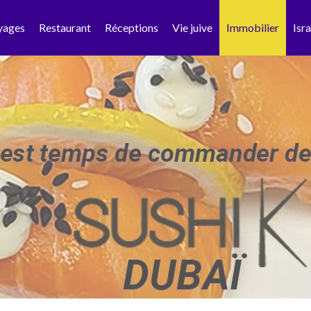
yages
Restaurant
Réceptions
Vie juive
Immobilier
Isra