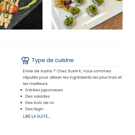
Type de cuisine
Envie de sushis ? Chez Sushi K, nous sommes
réputés pour utiliser les ingrédients les plus frais et
les meilleurs.
Entrées japonaises
Des salades
Des bols de riz
Des Nigiri
Des Sashimi
LIRE LA SUITE...
Des Ura Maki
Des Hoso Maki
Des petits pains frits chauds