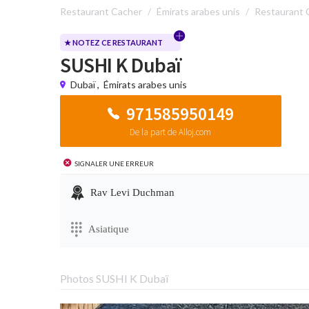
Restaurant Cacher
Émirats arabes unis
Restaurant 
★ NOTEZ CE RESTAURANT
SUSHI K Dubaï
Dubaï
,
Émirats arabes unis
971585950149
De la part de Alloj.com
Signaler une erreur
Rav Levi Duchman
Asiatique
Photos SUSHI K Dubaï