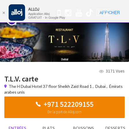
ALLOJ
MENU
🇺🇸
AFFICHER
×
Nav
Application Alloj
GRATUIT - In Google Play
3171 Vues
T.L.V. carte
The H Dubai Hotel 37 floor Sheikh Zaid Road 1
,
Dubaï
,
Émirats
arabes unis
+971 522209155
De la part de Alloj.com
ENTRÉES
PLATS
BOISSONS
DESSERTS