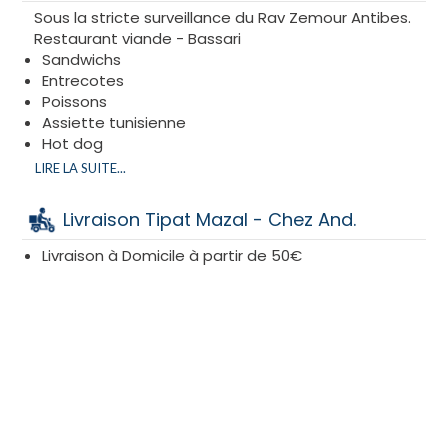
Sous la stricte surveillance du Rav Zemour Antibes.
Chabbat à emporter :
hallots, pkaïla, coucous
Restaurant viande - Bassari
boulettes
. N’attendez plus,
consultez la carte du
Sandwichs
restaurant cacher Tipat Mazal
, et commandez le
Entrecotes
jeudi.
Poissons
En plus de tout cela, le restaurant cacher Tipat
Assiette tunisienne
Mazal fait également salon de thé.
Hot dog
Shnitzel
LIRE LA SUITE...
Shawarma
Falafel
Livraison Tipat Mazal - Chez And.
Livraison à Domicile à partir de 50€