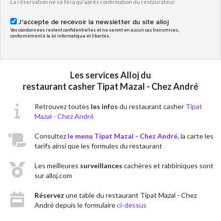
La réservation ne se fera qu'après confirmation du restaurateur
J'accepte de recevoir la newsletter du site alloj
Vos coordonnées restent confidentielles et ne seront en aucun cas transmises,
conformément à la loi informatique et libertés.
Les services Alloj du
restaurant casher Tipat Mazal - Chez André
Retrouvez toutes
les infos
du restaurant casher
Tipat
Mazal - Chez André
Consultez
le menu Tipat Mazal - Chez André
, la carte les
tarifs ainsi que les formules du restaurant
Les meilleures
surveillances
cachères et rabbiniques sont
sur alloj.com
Réservez
une table du restaurant Tipat Mazal - Chez
André depuis le formulaire
ci-dessus