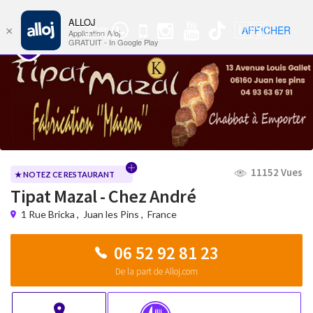
ALLOJ
MENU
🇺🇸
AFFICHER
×
Groupe
Nav
Application Alloj
WhatsApp
GRATUIT - In Google Play
11152 Vues
★ NOTEZ CE RESTAURANT
Tipat Mazal - Chez André
1 Rue Bricka
,
Juan les Pins
,
France
06 52 92 81 23
De la part de Alloj.com