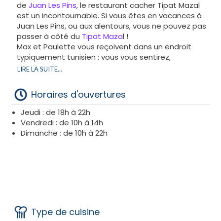
de
Juan Les Pins
, le restaurant cacher Tipat Mazal
est un incontournable. Si vous êtes en vacances à
Juan Les Pins, ou aux alentours, vous ne pouvez pas
passer à côté du
Tipat Maza
l !
Max et Paulette vous reçoivent dans un endroit
typiquement tunisien : vous vous sentirez,
directement, immergé dans une ambiance 100 %
LIRE LA SUITE...
tunisienne. Ainsi, le
restaurant cacher
Tipat Mazal
vous attend pour commencer, en bonne et due
Horaires d'ouvertures
forme, la saison de l’été 2020 de Juan Les Pins.
Jeudi : de 18h à 22h
La Tunisie aux portes de Juan Les Pins : Le restaurant
Vendredi : de 10h à 14h
cacher Tipat Mazal :
Dimanche : de 10h à 22h
Le restaurant cacher Tipat Mazal est spécialisé
dans la cuisine tunisienne :
sandwich tunisien,
fricassé
ou encore
makroud
, tous les éléments sont
réunis, pour vous faire voyager en Tunisie.
Vous souhaitez savourer de délicieuses spécialités
tunisiennes lors de vos repas de Chabbat ? Le
restaurant cacher Tipat Mazal propose à sa carte,
Type de cuisine
sous la surveillance du
Rav Zemour d’Antibes
, des