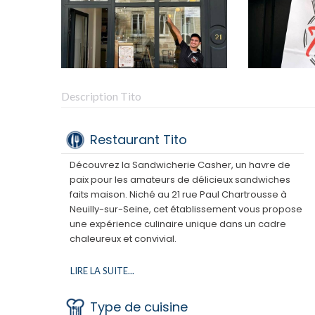
Description Tito
Restaurant Tito
Découvrez la Sandwicherie Casher, un havre de
paix pour les amateurs de délicieux sandwiches
faits maison. Niché au 21 rue Paul Chartrousse à
Neuilly-sur-Seine, cet établissement vous propose
une expérience culinaire unique dans un cadre
chaleureux et convivial.
Ici, tout est fait maison avec amour et dans le
LIRE LA SUITE...
respect de la tradition. Nos pains sont préparés
chaque matin à l'ancienne, nos garnitures
Type de cuisine
soigneusement sélectionnées pour vous offrir des