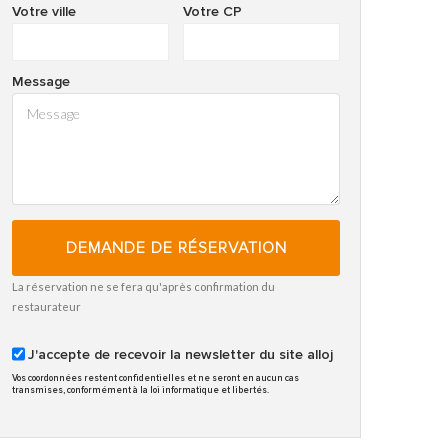
Votre ville
Votre CP
Message
DEMANDE DE RÉSERVATION
La réservation ne se fera qu'après confirmation du
restaurateur
J'accepte de recevoir la newsletter du site alloj
Vos coordonnées restent confidentielles et ne seront en aucun cas
transmises, conformément à la loi informatique et libertés.