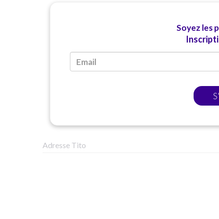
Soyez les 
Inscript
S
Adresse Tito