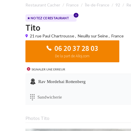
Restaurant Cacher
France
Île-de-France
92
Re
★ NOTEZ CE RESTAURANT
Tito
21 rue Paul Chartrousse
,
Neuilly sur Seine
,
France
06 20 37 28 03
De la part de Alloj.com
Signaler une erreur
Rav Mordehai Rottenberg
Sandwicherie
Photos Tito