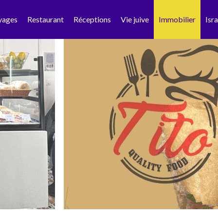
yages
Restaurant
Réceptions
Vie juive
Immobilier
Isra