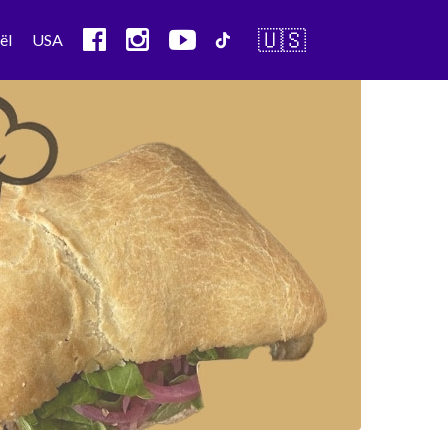
🇺🇸
ël
USA