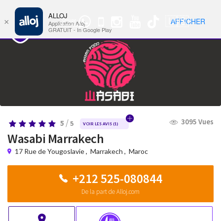
ALLOJ
MENU
🇺🇸
AFFICHER
×
Groupe
Nav
Application Alloj
WhatsApp
GRATUIT - In Google Play
3095 Vues
/
5
5
VOIR LES AVIS (
1
)
Wasabi Marrakech
17 Rue de Yougoslavie
,
Marrakech
,
Maroc
+212 525-080844
De la part de Alloj.com